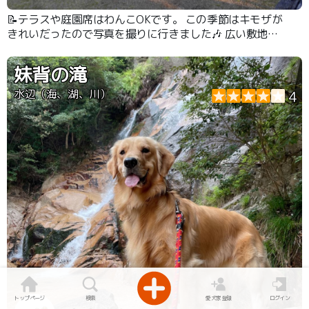
📝テラスや庭園席はわんこOKです。 この季節はキモザが
きれいだったので写真を撮りに行きました🎶 広い敷地で
お散歩ものんびりできます！ ランチの後はケーキも食べ
られます🍰
妹背の滝
水辺（海、湖、川）
4
トップページ
検索
愛犬家登録
ログイン