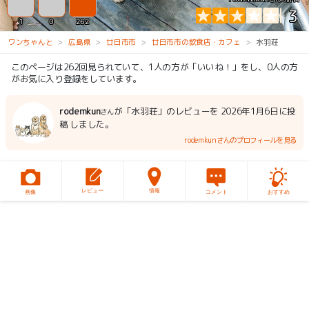
3
1
0
262
ワンちゃんと
広島県
廿日市市
廿日市市の飲食店・カフェ
水羽荘
このページは262回見られていて、1人の方が「いいね！」をし、0人の方
がお気に入り登録をしています。
rodemkun
が「水羽荘」のレビューを 2026年1月6日に投
さん
稿 しました。
rodemkunさんのプロフィールを見る
レビュー
情報
画像
コメント
おすすめ