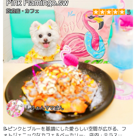
Pink Flamingo.sw
飲食店・カフェ
5
しふぉんママさん
📝ピンクとブルーを基調にした愛らしい空間が広がる、フ
ォトジェニックなカフェ＆ベーカリー。 店内・テラス席