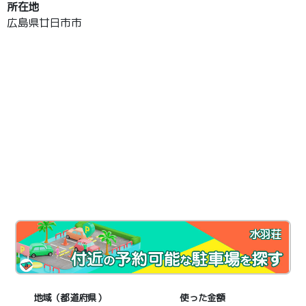
所在地
広島県廿日市市
水羽荘
地域（都道府県）
使った金額