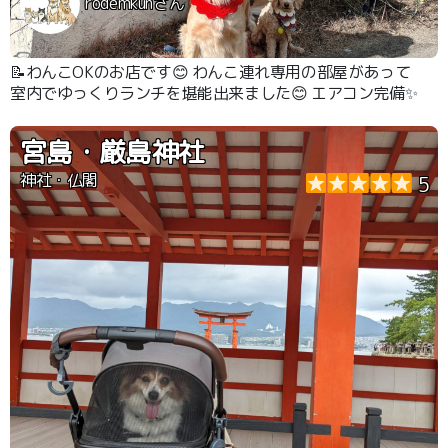
rodemkunさん
📝わんこOKのお店です😊 わんこ連れ専用の部屋があって
室内でゆっくりランチを堪能出来ました😊 エアコン完備✨️
宮島・厳島神社
神社・仏閣
5