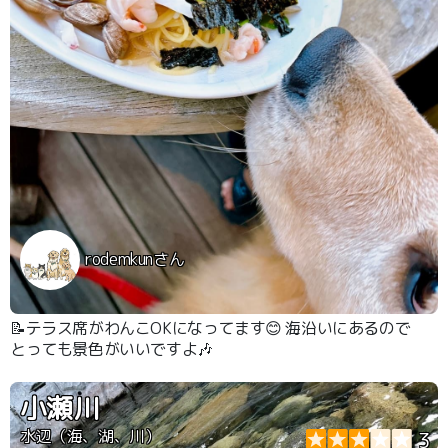
rodemkunさん
📝テラス席がわんこOKになってます😊 海沿いにあるので
とっても景色がいいですよ🎶
小瀬川
水辺（海、湖、川）
3