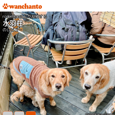
rodemkunさんが投稿する
水羽荘
のレビュー
rodemkun
さんの評価