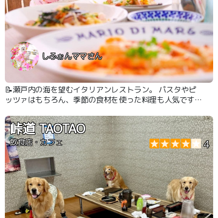
しふぉんママさん
📝瀬戸内の海を望むイタリアンレストラン。 パスタやピ
ッツァはもちろん、季節の食材を使った料理も人気です。
テラス席はペット同伴OK 潮風を感じながら、ゆったりと
した時間を楽しめます。
峠道 TAOTAO
飲食店・カフェ
4