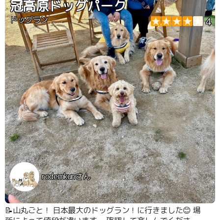
冠高原ドッグパーク
ドッグラン
4
rodemkunさん
📝山丸ごと！ 日本最大のドッグラン！に行きました😊 場