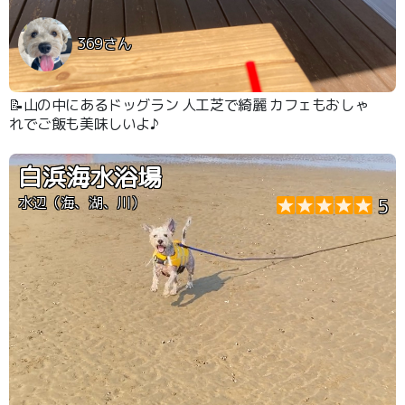
369さん
📝山の中にあるドッグラン 人工芝で綺麗 カフェもおしゃ
れでご飯も美味しいよ♪
白浜海水浴場
水辺（海、湖、川）
5