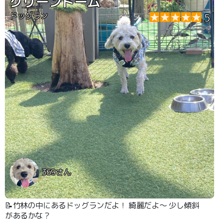
グリーンドーム
ドッグラン
5
369さん
📝竹林の中にあるドッグランだよ！ 綺麗だよ〜 少し傾斜
があるかな？