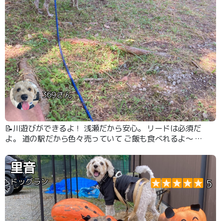
369さん
📝川遊びができるよ！ 浅瀬だから安心。 リードは必須だ
よ。 道の駅だから色々売っていて ご飯も食べれるよ〜 赤
い橋の近くに 足を流せるシャワーも設置してくれてる
よ。
里音
ドッグラン
5