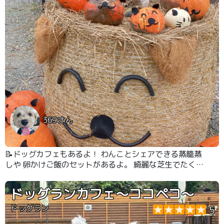
369さん
📝ドッグカフェもあるよ！ わんことシェアできる蒸籠蒸
しや 卵かけご飯のセットがあるよ。 綺麗な芝生でたくさ
ん走れるよ。
ドッグランカフェ〜ココペコ〜
ドッグラン
5