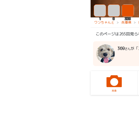
1
0
265
ワンちゃんと
兵庫県
このページは265回見
369
が「
さん
画像