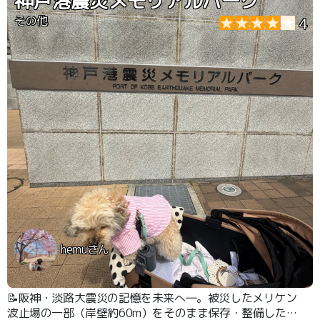
神戸港震災メモリアルパーク
その他
4
hemuさん
📝阪神・淡路大震災の記憶を未来へ―。被災したメリケン
波止場の一部（岸壁約60m）をそのまま保存・整備した