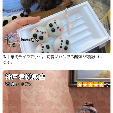
hemuさん
📝中華街テイクアウト。 可愛いパンダの饅頭が可愛いい
です。
神戸君悦飯店
飲食店・カフェ
5