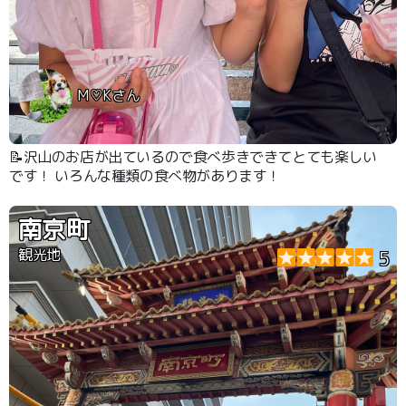
M♡Kさん
📝沢山のお店が出ているので食べ歩きできてとても楽しい
です！ いろんな種類の食べ物があります！
南京町
観光地
5