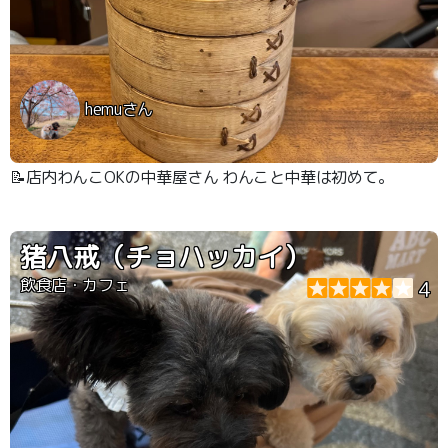
hemuさん
📝店内わんこOKの中華屋さん わんこと中華は初めて。
猪八戒（チョハッカイ）
飲食店・カフェ
4