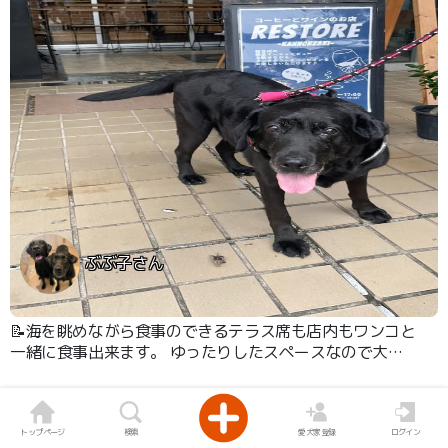
ぶぶ子さん
📝海を眺めながら食事のできるテラス席も店内もワンコと
一緒に食事出来ます。 ゆったりしたスペースなので大型
犬2頭を連れていても周りを気にせず食事が出来ました。
料理も野菜たっぷりで美味しかったです。
トップページ
検索
愛犬家登録
ログイン