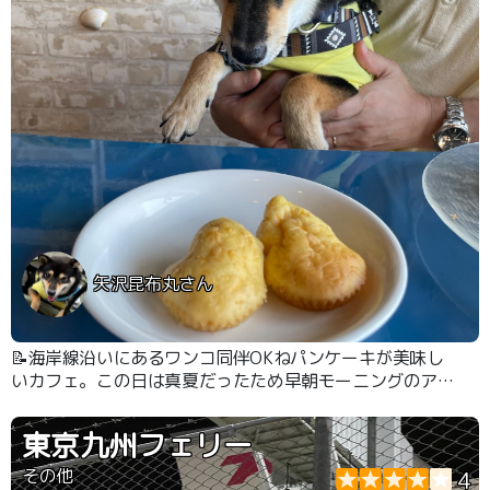
矢沢昆布丸さん
📝海岸線沿いにあるワンコ同伴OKねパンケーキが美味し
いカフェ。この日は真夏だったため早朝モーニングのアサ
イーボールをいただきました。ワンコ用無添加パンもあ
り、愛犬も大満足。🅿️が少ないので本当は教えたく無いカ
東京九州フェリー
フェです 笑
その他
4