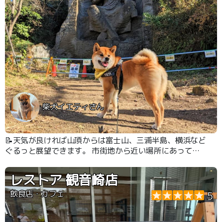
柴犬イエティさん
📝天気が良ければ山頂からは富士山、三浦半島、横浜など
ぐるっと展望できます。 市街地から近い場所にあって本
格的な登山を味わうことができるので登山の練習や運動の
ためにはピッタリです。 登り方によっては手を使って進
レストア 観音崎店
むので全身の運動になります。犬にとっても良い運動にな
りました。
飲食店・カフェ
5