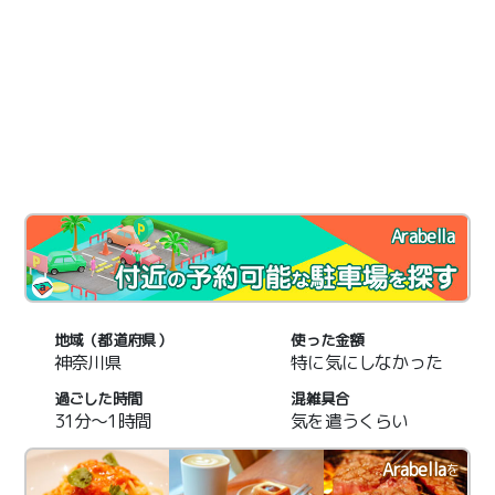
Arabella
地域（都道府県）
使った金額
神奈川県
特に気にしなかった
過ごした時間
混雑具合
31分～1時間
気を遣うくらい
Arabella
を