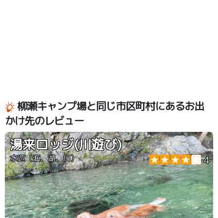
柳瀬キャンプ場と同じ市区町村にあるお出
かけ先のレビュー
湯来ロッジ(川遊び)
水辺（海、湖、川）
4