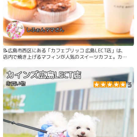
しふぉんママさん
📝広島市西区にある「カフェブリッコ 広島LECT店」は、
店内で焼き上げるマフィンが人気のスイーツカフェ。カイ
ンズ併設の施設内にあり、買い物の合間やお散歩の途中に
立ち寄れる気軽さも魅力です。テラス席はわんちゃんOK
カインズ広島LECT店
です。
お買い物
5