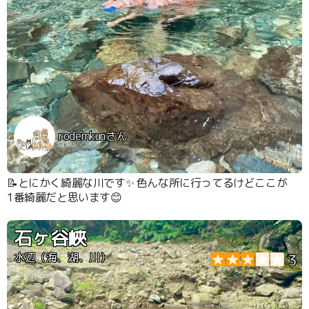
rodemkunさん
📝とにかく綺麗な川です✨ 色んな所に行ってるけどここが
1番綺麗だと思います😊
石ヶ谷峽
水辺（海、湖、川）
3