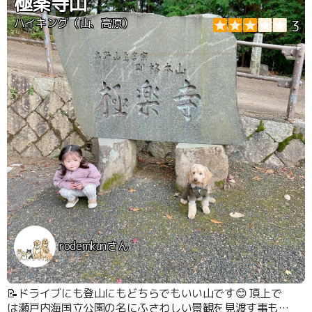
極楽寺山
ハイキング（山、高原）
3
rodemkunさん
📝ドライブにも登山にもどちらでもいい山です😊 頂上で
は瀬戸内海国立公園の名にふさわしい景観を見渡す事もで