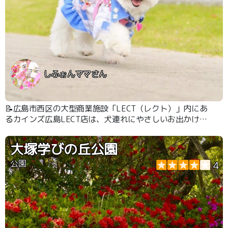
しふぉんママさん
📝広島市西区の大型商業施設「LECT（レクト）」内にあ
るカインズ広島LECT店は、犬連れにやさしいお出かけス
ポット。 お買い物・ドッグラン・トリミングが一か所で
楽しめる、“わんこと過ごす休日”にぴったりの場所です
大塚学びの丘公園
公園
4