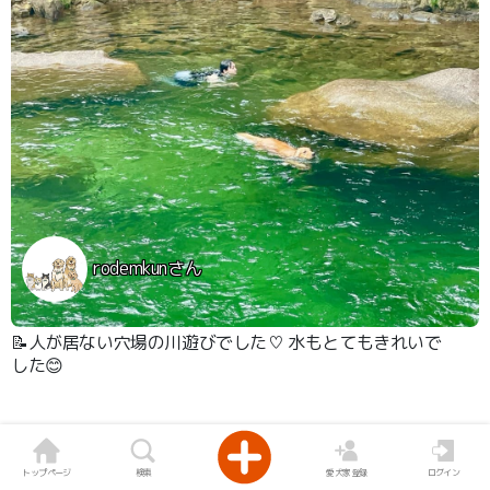
rodemkunさん
📝人が居ない穴場の川遊びでした♡ 水もとてもきれいで
した😊
トップページ
検索
愛犬家登録
ログイン