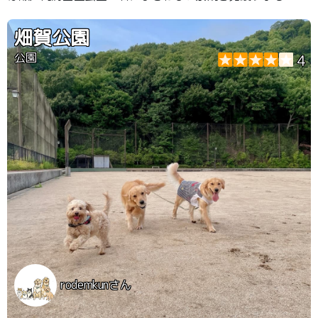
きます😊
畑賀公園
公園
4
rodemkunさん