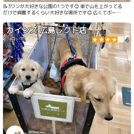
📝3ワンが大好きな公園の1つです😊 車で山を上がってる
だけで興奮するくらい大好きな場所です😊 広くてボール
投げがしやすいです🎶
カインズ 広島レクト店
お買い物
4