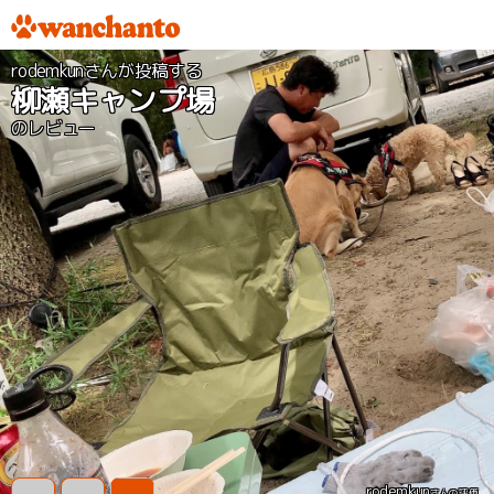
rodemkunさんが投稿する
柳瀬キャンプ場
のレビュー
rodemkun
さんの評価