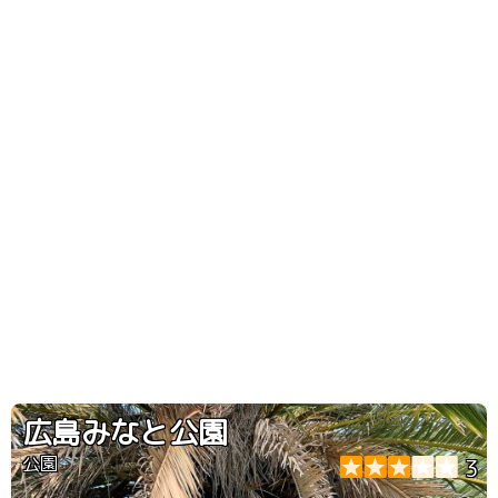
広島みなと公園
公園
3