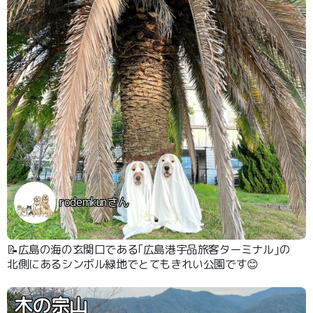
rodemkunさん
📝広島の海の玄関口である｢広島港宇品旅客ターミナル｣の
北側にあるシンボル緑地でとてもきれい公園です😊
木の宗山