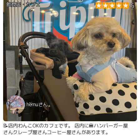
飲食店・カフェ
5
hemuさん
📝店内わんこOKのカフェです。 店内に🍔ハンバーガー屋
さんクレープ屋さんコーヒー屋さんがあります。