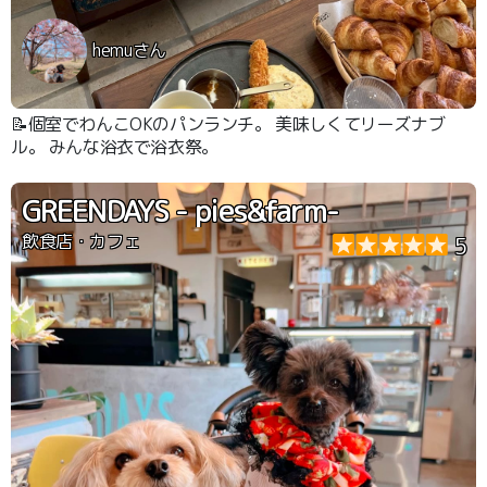
hemuさん
📝個室でわんこOKのパンランチ。 美味しくてリーズナブ
ル。 みんな浴衣で浴衣祭。
GREENDAYS - pies&farm-
飲食店・カフェ
5