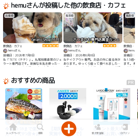
席でワンちゃんも一緒に食事ができます🌲
hemuさんが投稿した他の飲食店・カフェ
☺️🐶🌲 薪窯で焼かれるピザは生地もとても
美味しかったです👍✨
兵庫県
鳥取県
鳥取県
Gelato Shop TETE
さつまいも専門店黄金カフェ
飲食店・カフェ
飲食店・カフェ
飲食店・カ
hemuさん
hemuさん
hemu
投稿日：2026年7月8日
投稿日：2026年6月8日
投稿日：2
📝「TETE（テテ）」。丸尾牧場直営のジェ
📝テイクアウト専門。お店の外に座る所が
📝1.5
ラート専門店です。新鮮な生乳を使ったジ
あります。ゆっくり座って食べれました。
ます。 
ェラートは、“牛乳嫌いの人でも食べられ
鳥取県のさつまいもも使ったスイーツが沢
ーが有名で
る！”と話題に。種類豊富なジェラートのほ
山あります。
か、季節限定のスイーツが続々と登場して
おすすめの商品
います。テラスわんちゃんOK。屋根もあ
り、人気です
トップページ
検索
愛犬家登録
ログイン