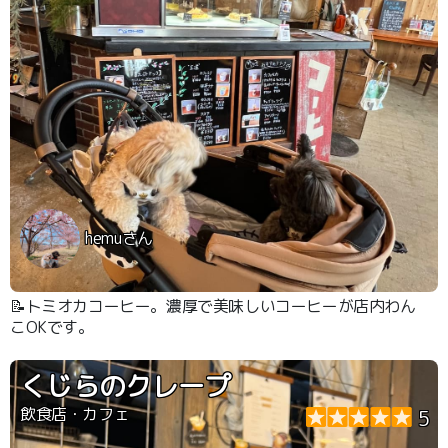
hemuさん
📝トミオカコーヒー。濃厚で美味しいコーヒーが店内わん
こOKです。
くじらのクレープ
飲食店・カフェ
5