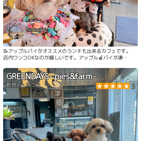
hemuさん
📝アップルパイがオススメのランチも出来るカフェです。
店内ワンコOKなのが嬉しいです。アップル🍎パイが凄く
美味しいです。
GREENDAYS- pies&farm-
飲食店・カフェ
5