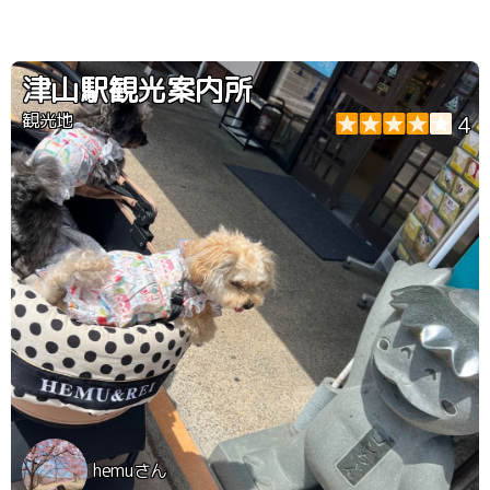
津山駅観光案内所
観光地
4
hemuさん