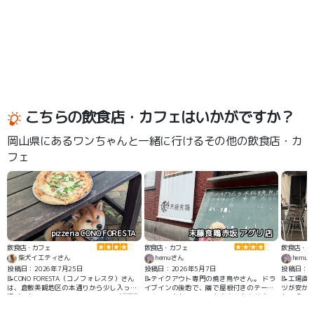
こちらの飲食店・カフェはいかがですか？
岡山県にあるワンちゃんと一緒に行けるその他の飲食店・カ
フェ
pizzeria CONO FORESTA
末藤食鶏赤坂 アグリ店
飲食店・カフェ
飲食店・カフェ
飲食店・カ
柴犬イエティさん
hemuさん
hemu
投稿日：2026年7月25日
投稿日：2026年5月7日
投稿日：2
📝CONO FORESTA（コノフォレスタ）さん
📝テイクアウト専門の焼き鳥やさん。 ドラ
📝工場直
は、倉敷美観地区の本通りから少し入った
イブインの後地で、隣で屋根付きのテーブ
ツが安か
場所にあるイタリアンレストランです🇮🇹
ルやイスもあるので、お土産や小腹がすい
も、食べ
🍴✨ 店舗入口前にある緑に包まれたテラス
た時にオススメです。