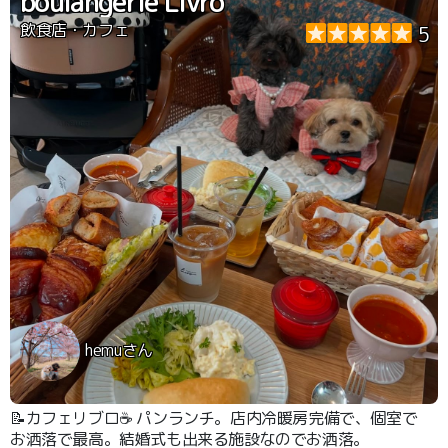
boulangerie Livro
飲食店・カフェ
5
hemuさん
📝カフェリブロ☕️ パンランチ。店内冷暖房完備で、個室で
お洒落で最高。結婚式も出来る施設なのでお洒落。