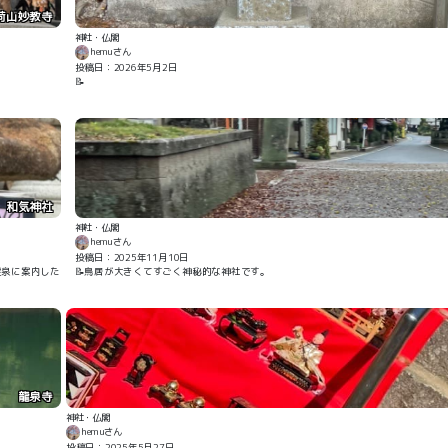
荷山妙教寺
神社・仏閣
hemuさん
投稿日：2026年5月2日
📝
和気神社
神社・仏閣
hemuさん
投稿日：2025年11月10日
霊泉に案内した
📝鳥居が大きくてすごく神秘的な神社です。
龍泉寺
神社・仏閣
hemuさん
投稿日：2025年5月27日