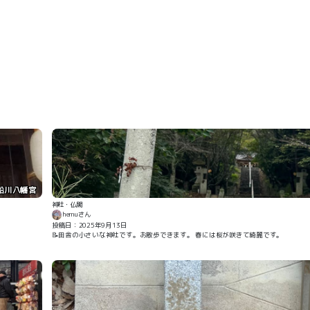
船川八幡宮
神社・仏閣
hemuさん
投稿日：2025年9月13日
📝田舎の小さいな神社です。お散歩できます。 春には桜が咲きて綺麗です。