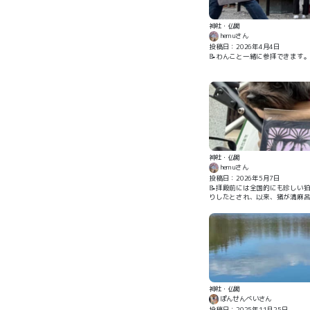
神社・仏閣
hemuさん
投稿日：2026年4月4日
📝わんこと一緒に参拝できます
神社・仏閣
hemuさん
投稿日：2026年5月7日
📝拝殿前には全国的にも珍しい
りしたとされ、以来、猪が清麻
神社・仏閣
ぽんせんべいさん
投稿日：2025年11月25日