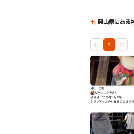
岡山県にある
前
1
次
神社・仏閣
ビーグルうみさん
投稿日：2026年4月13日
📝ワンちゃんの七五三のご祈祷