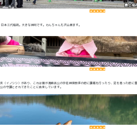
最上稲
。 日本三代稲荷。大きな神社です。わんちゃんも沢山居ます。
狛亥（イノシシ）があり、これは猪が清麻呂公の宇佐神宮参拝の際に護衛を行ったり、足を患った際に
呂公の守護とされてきたことに由来しています。