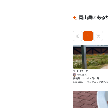
岡山県にある
前
1
次
サービスエリア
hemuさん
投稿日：2025年8月17日
📝蒜山のパーキングエリア晴れ