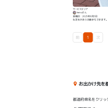
サービスエリア
hemuさん
投稿日：2025年8月5日
📝芝生がありお散歩もできます
前
1
次
お出かけ先を
都道府県名をクリッ