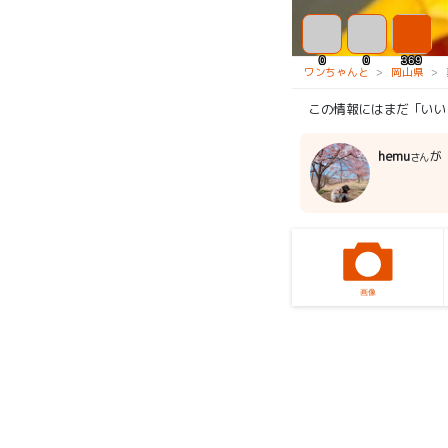
0
0
369
ワンちゃんと
岡山県
この情報にはまだ「いい
hemu
が「
さん
画像