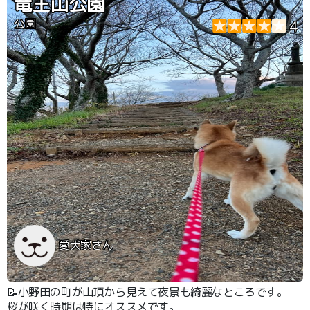
竜王山公園
公園
4
愛犬家さん
📝小野田の町が山頂から見えて夜景も綺麗なところです。
桜が咲く時期は特にオススメです。