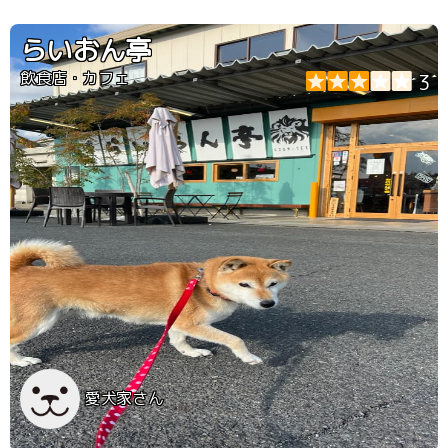
わんこも多いです 自販機もあります
らいおん亭
飲食店・カフェ
3
愛犬家さん