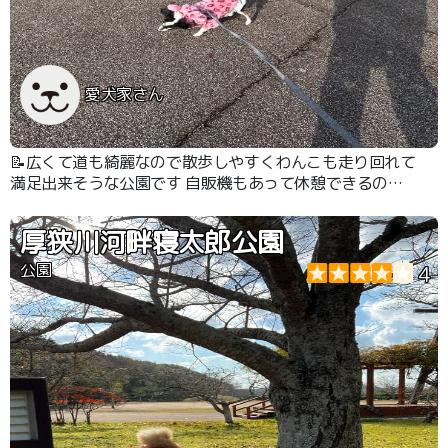
愛犬家さん
📝広くて道も綺麗なので散歩しやすくわんこも走り回れて
満足出来そうな公園です 自販機もあって休憩できるのが
嬉しいです
厚狭川河畔寝太郎公園
公園
4