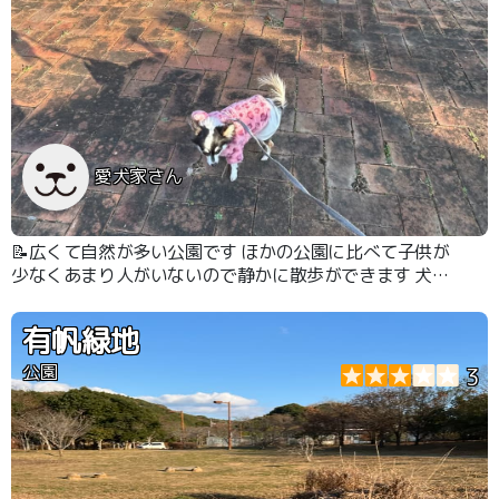
愛犬家さん
📝広くて自然が多い公園です ほかの公園に比べて子供が
少なくあまり人がいないので静かに散歩ができます 犬の
散歩している人が多いです
有帆緑地
公園
3