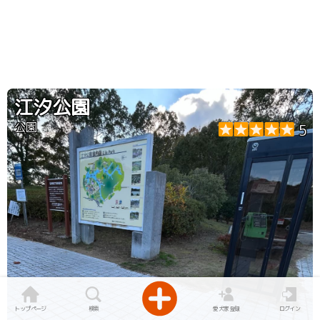
江汐公園
公園
5
トップページ
検索
愛犬家登録
ログイン