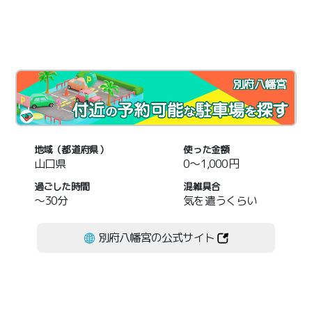
別府八幡宮
地域（都道府県）
使った金額
山口県
0～1,000円
過ごした時間
混雑具合
～30分
気を遣うくらい
別府八幡宮の公式サイト