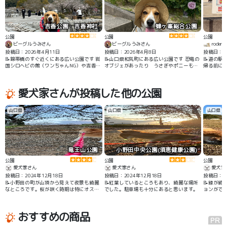
吉香公園・吉香神社
蜂ヶ峯総合公園
公園
公園
公園
ビーグルうみさん
ビーグルうみさん
rodem
投稿日：2026年4月11日
投稿日：2026年4月8日
投稿日：2
📝錦帯橋のすぐ近くにある広い公園です 岩
📝山口県和気町にある広い公園です 恐竜の
📝道の駅
国シロヘビの館（ワンちゃんNG）や吉香神
オブジェがあったり うさぎやポニーもい
帰る前にし
社も近いです
ます 季節によってはバラ園でキレイなバラ
を見る事ができます
愛犬家さんが投稿した他の公園
山口県
山口県
山口県
竜王山公園
小野田中央公園(須恵健康公園)
公園
公園
公園
愛犬家さん
愛犬家さん
愛犬家
投稿日：2024年12月18日
投稿日：2024年12月18日
投稿日：20
📝小野田の町が山頂から見えて夜景も綺麗
📝紅葉しているところもあり、綺麗な場所
📝緑が綺
なところです。桜が咲く時期は特にオスス
でした。駐車場も十分にあると思います。
ョンがで
メです。
そうな感
おすすめの商品