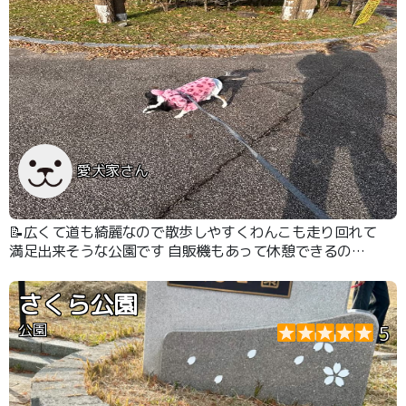
愛犬家さん
📝広くて道も綺麗なので散歩しやすくわんこも走り回れて
満足出来そうな公園です 自販機もあって休憩できるのが
嬉しいです
さくら公園
公園
5