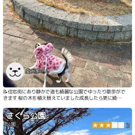
愛犬家さん
📝住宅街にあり静かで道も綺麗な公園でゆったり散歩がで
きます 桜の木を植え替えていました成長したら更に綺麗
な公園になりそうです
さくら公園
公園
3