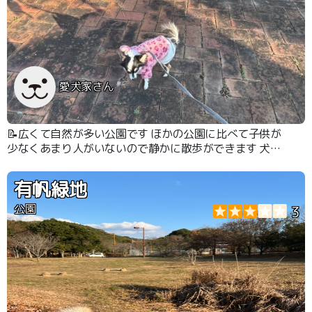
愛犬家さん
📝広くて自然が多い公園です ほかの公園に比べて子供が
少なくあまり人がいないので静かに散歩ができます 犬の
散歩している人が多いです
有帆緑地
公園
3