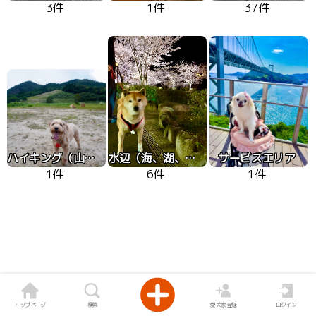
3件
1件
37件
ハイキング（山、高原）
水辺（海、湖、川）
サービスエリア
1件
6件
1件
トップページ
検索
愛犬家登録
ログイン