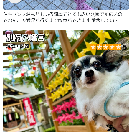
📝キャンプ場などもある綺麗でとても広い公園です広いの
でわんこの満足が行くまで散歩ができます 散歩している
わんこも多いです 自販機もあります
別府八幡宮
神社・仏閣
5