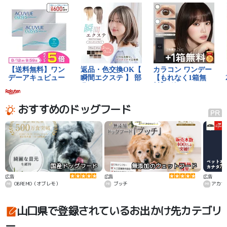
おすすめのドッグフード
国産ドッグフード
無添加のウェットフード
カ
広告
広告
広告
OBREMO（オブレモ）
ブッチ
アカナ
山口県で登録されているお出かけ先カテゴリ
ー