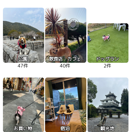
公園
飲食店・カフェ
ドッグラン
47件
40件
2件
お買い物
宿泊
観光地