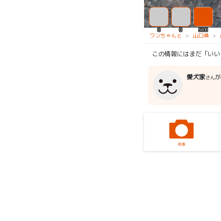
0
0
566
ワンちゃんと
山口県
この情報にはまだ「いい
愛犬家
が
さん
画像