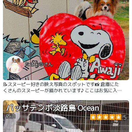
たまこ🐶さん
📝スヌーピー好きの映え写真のスポットです📸 倉庫にた
くさんのスヌーピーが描かれています♪ ここはお気に入り
の写真をささっと撮って 次の方に場所を空けるといった
利用の仕方でした。
パッサテンポ淡路島 Ocean
宿泊
5