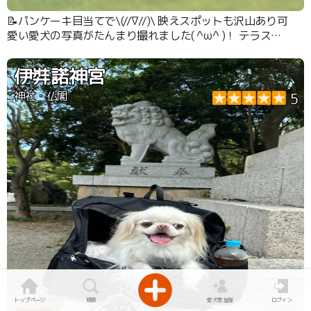
📝パンケーキ目当てで\(//∇//)\ 映えスポットも沢山あり可
愛い愛犬の写真がたんまり撮れました( ^ω^ )！ テラス席
もありわんちゃん連れも沢山いました！
伊弉諾神宮
神社・仏閣
5
トップページ
検索
愛犬家登録
ログイン