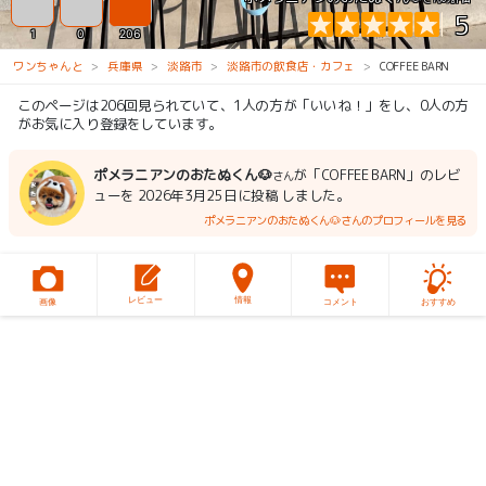
5
1
0
206
ワンちゃんと
兵庫県
淡路市
淡路市の飲食店・カフェ
COFFEE BARN
このページは206回見られていて、1人の方が「いいね！」をし、0人の方
がお気に入り登録をしています。
ポメラニアンのおたぬくん🐶
が「COFFEE BARN」のレビ
さん
ューを 2026年3月25日に投稿 しました。
ポメラニアンのおたぬくん🐶さんのプロフィールを見る
レビュー
情報
画像
コメント
おすすめ