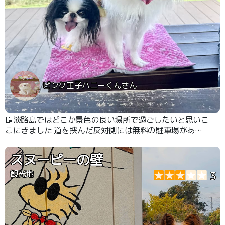
ピンク王子ハニーくんさん
📝淡路島ではどこか景色の良い場所で過ごしたいと思いこ
こにきました 道を挟んだ反対側には無料の駐車場があり
ました
スヌーピーの壁
観光地
3