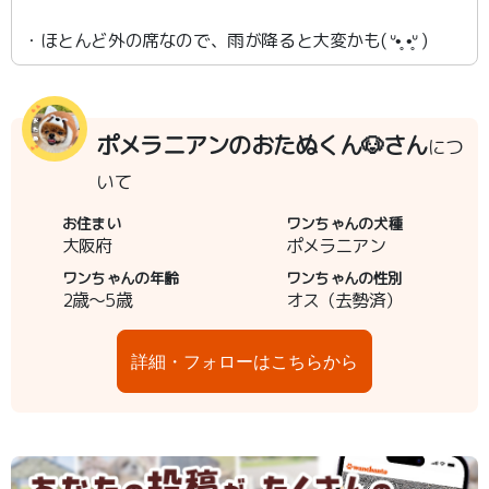
・ほとんど外の席なので、雨が降ると大変かも( ᐡ•̥ •̥ᐡ )
ポメラニアンのおたぬくん🐶さん
につ
いて
お住まい
ワンちゃんの犬種
大阪府
ポメラニアン
ワンちゃんの年齢
ワンちゃんの性別
2歳～5歳
オス（去勢済）
詳細・フォローはこちらから