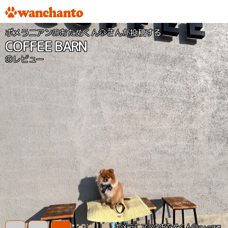
ポメラニアンのおたぬくん🐶さんが投稿する
COFFEE BARN
のレビュー
ポメラニアンのおたぬくん🐶
さんの評価