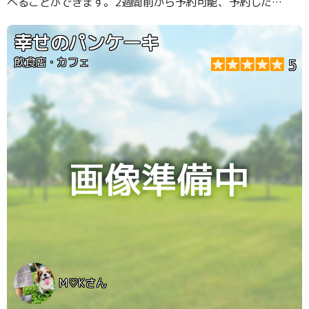
べることができます。2週間前から予約可能、予約した方
が良いです（並びます）駐車場もたくさんありますが、朝
ごはん抜きで9時台に行くのがおすすめです。ワンメニュ
幸せのパンケーキ
ーもあります。店内ゆったりしています。晴れた日はかな
り眺めもきれい（海を見下ろす）
飲食店・カフェ
5
M♡Kさん