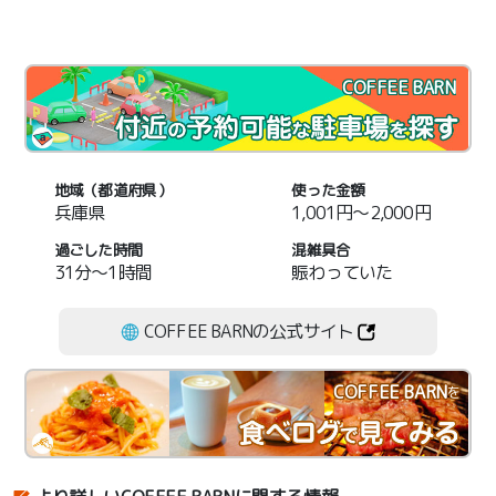
COFFEE BARN
地域（都道府県）
使った金額
兵庫県
1,001円～2,000円
過ごした時間
混雑具合
31分～1時間
賑わっていた
COFFEE BARNの公式サイト
COFFEE BARN
を