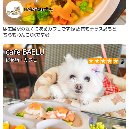
rodemkunさん
📝広島駅の近くにあるカフェです😊 店内もテラス席もど
ちらもわんこOKです😊
cafe BAELU
飲食店・カフェ
5