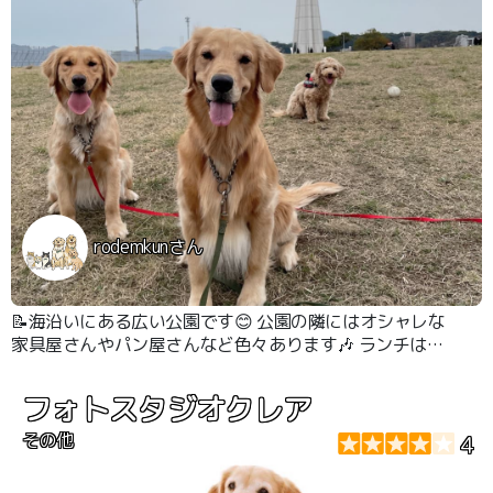
rodemkunさん
📝海沿いにある広い公園です😊 公園の隣にはオシャレな
家具屋さんやパン屋さんなど色々あります🎶 ランチはテ
ラス席だとわんこOKです🎶 たまに大きくてかっこいい船
が止まってますよ♡
フォトスタジオクレア
その他
4