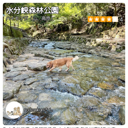
水分峡森林公園
ハイキング（山、高原）
4
rodemkunさん