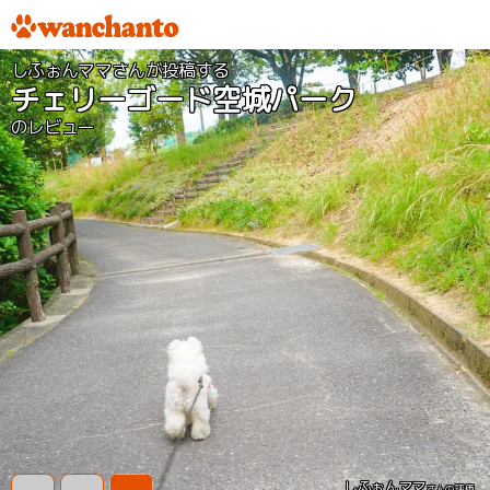
しふぉんママさんが投稿する
チェリーゴード空城パーク
のレビュー
しふぉんママ
さんの評価