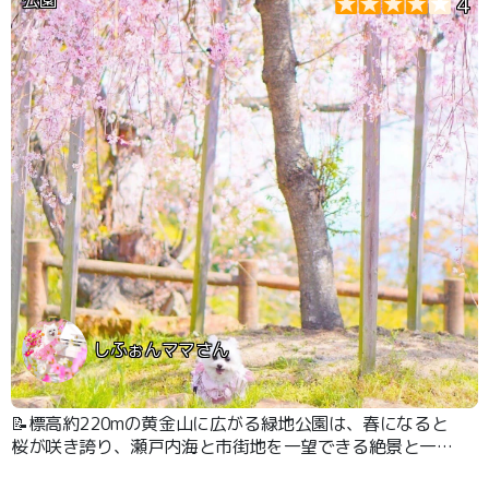
公園
4
しふぉんママさん
📝標高約220mの黄金山に広がる緑地公園は、春になると
桜が咲き誇り、瀬戸内海と市街地を一望できる絶景と一緒
にお花見が楽しめます。 園内は自然豊かで開放感たっぷ