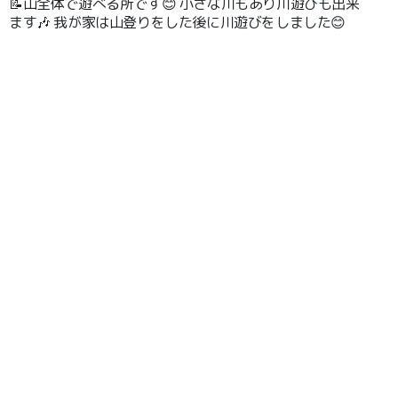
📝山全体で遊べる所です😊 小さな川もあり川遊びも出来
ます🎶 我が家は山登りをした後に川遊びをしました😊