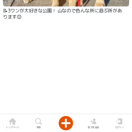
📝3ワンが大好きな公園！ 山なので色んな所に遊ぶ所があ
ります😊
トップページ
検索
愛犬家登録
ログイン