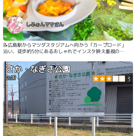
しふぉんママさん
📝広島駅からマツダスタジアムへ向かう「カープロード」
沿い、徒歩約5分にあるおしゃれでインスタ映え重視のダ
イニングカフェです。テラス席は、わんこ同伴OKです。
さか・なぎさ公園
公園
3