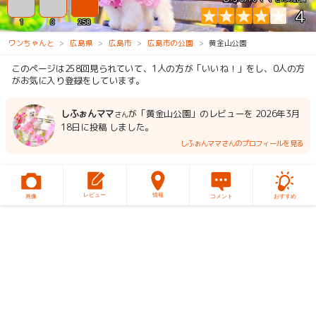
4
1
0
258
ワンちゃんと
広島県
広島市
広島市の公園
黄金山公園
このページは258回見られていて、1人の方が「いいね！」をし、0人の方
がお気に入り登録をしています。
しふぉんママ
が「黄金山公園」のレビューを 2026年3月
さん
18日に投稿 しました。
しふぉんママさんのプロフィールを見る
レビュー
情報
画像
コメント
おすすめ