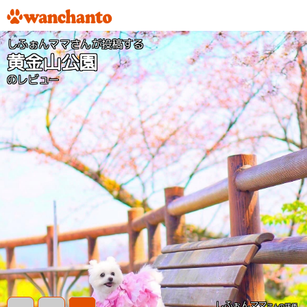
しふぉんママさんが投稿する
黄金山公園
のレビュー
しふぉんママ
さんの評価