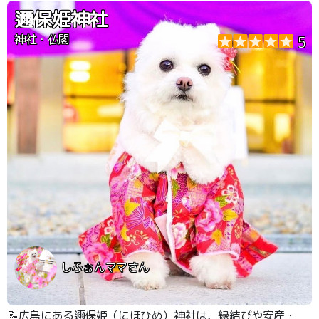
邇保姫神社
神社・仏閣
5
しふぉんママさん
📝広島にある邇保姫（にほひめ）神社は、縁結びや安産・