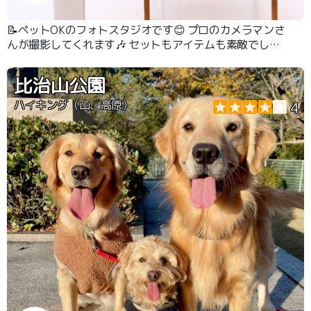
📝ペットOKのフォトスタジオです😊 プロのカメラマンさ
んが撮影してくれます🎶 セットもアイテムも素敵でした
😊 スタッフさんのおかげで、りーたんもリラックスして
撮影出来ました😊
比治山公園
ハイキング（山、高原）
4