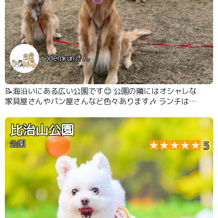
rodemkunさん
📝海沿いにある広い公園です😊 公園の隣にはオシャレな
家具屋さんやパン屋さんなど色々あります🎶 ランチはテ
ラス席だとわんこOKです🎶 たまに大きくてかっこいい船
が止まってますよ♡
比治山公園
公園
5