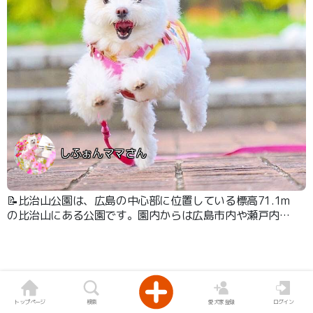
しふぉんママさん
📝比治山公園は、広島の中心部に位置している標高71.1m
の比治山にある公園です。園内からは広島市内や瀬戸内海
を一望することができます。 公園内は清掃員が掃除をし
てくれているので、ゴミはほとんど落ちていないので、わ
んちゃんが誤飲する心配もほとんどありません。
トップページ
検索
愛犬家登録
ログイン