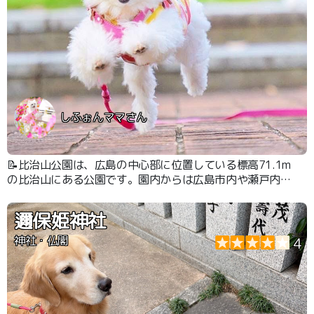
しふぉんママさん
📝比治山公園は、広島の中心部に位置している標高71.1m
の比治山にある公園です。園内からは広島市内や瀬戸内海
を一望することができます。 公園内は清掃員が掃除をし
てくれているので、ゴミはほとんど落ちていないので、わ
邇保姫神社
んちゃんが誤飲する心配もほとんどありません。
神社・仏閣
4