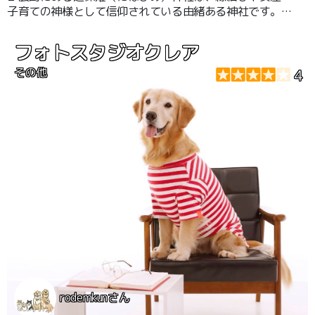
子育ての神様として信仰されている由緒ある神社です。お
正月には多くの参拝客で賑わい、初詣スポットとしても親
しまれています。境内は比較的落ち着いた雰囲気で、わん
フォトスタジオクレア
ちゃんと一緒に参拝することも可能。ただし混雑時はリー
ドをしっかりつけて、周囲への配慮を忘れずに。
その他
4
rodemkunさん