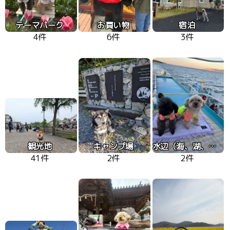
テーマパーク
お買い物
宿泊
4件
6件
3件
観光地
キャンプ場
水辺（海、湖、川）
41件
2件
2件