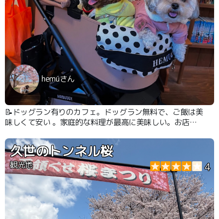
hemuさん
📝ドッグラン有りのカフェ。ドッグラン無料で、ご飯は美
味しくて安い 。家庭的な料理が最高に美味しい。お店の
雰囲気があっとホームでお客さんとフレンドリーでとって
も雰囲気の良いお店です
久世のトンネル桜
観光地
4