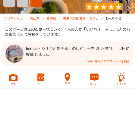
5
1
0
330
ワンちゃんと
岡山県
真庭市
真庭市の飲食店・カフェ
わんだふる
このページは330回見られていて、1人の方が「いいね！」をし、0人の方
がお気に入り登録をしています。
hemu
が「わんだふる」のレビューを 2025年10月22日に
さん
投稿 しました。
hemuさんのプロフィールを見る
レビュー
情報
画像
コメント
おすすめ