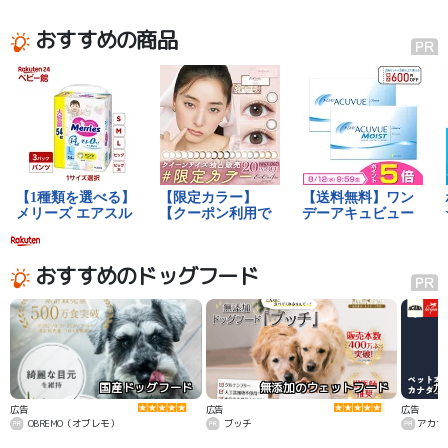
る！”と話題に。種類豊富なジェラートのほ
山あります。
か、季節限定のスイーツが続々と登場して
おすすめの商品
います。テラスわんちゃんOK。屋根もあ
り、人気です
おすすめのドッグフード
国産ドッグフード
無添加のウェットフード
カ
広告
広告
広告
OBREMO（オブレモ）
ブッチ
アカナ