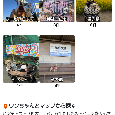
サービスエリア
神社・仏閣
道の駅
4件
8件
6件
イベント
その他
1件
3件
ワンちゃんとマップから探す
ピンチアウト（拡大）するとお出かけ先のアイコンが表示さ