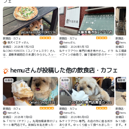
フェ
pizzeria CONO FORESTA
末藤食鶏赤坂 アグリ店
飲食店・カフェ
飲食店・カフェ
飲食店・カ
柴犬イエティさん
hemuさん
hemu
投稿日：2026年7月25日
投稿日：2026年5月7日
投稿日：2
📝CONO FORESTA（コノフォレスタ）さん
📝テイクアウト専門の焼き鳥やさん。 ドラ
📝工場直
は、倉敷美観地区の本通りから少し入った
イブインの後地で、隣で屋根付きのテーブ
ツが安か
場所にあるイタリアンレストランです🇮🇹
ルやイスもあるので、お土産や小腹がすい
も、食べ
🍴✨ 店舗入口前にある緑に包まれたテラス
た時にオススメです。
席でワンちゃんも一緒に食事ができます🌲
hemuさんが投稿した他の飲食店・カフェ
☺️🐶🌲 薪窯で焼かれるピザは生地もとても
美味しかったです👍✨
兵庫県
鳥取県
鳥取県
Gelato Shop TETE
さつまいも専門店黄金カフェ
飲食店・カフェ
飲食店・カフェ
飲食店・カ
hemuさん
hemuさん
hemu
投稿日：2026年7月8日
投稿日：2026年6月8日
投稿日：2
📝「TETE（テテ）」。丸尾牧場直営のジェ
📝テイクアウト専門。お店の外に座る所が
📝1.5
ラート専門店です。新鮮な生乳を使ったジ
あります。ゆっくり座って食べれました。
ます。 
ェラートは、“牛乳嫌いの人でも食べられ
鳥取県のさつまいもも使ったスイーツが沢
ーが有名で