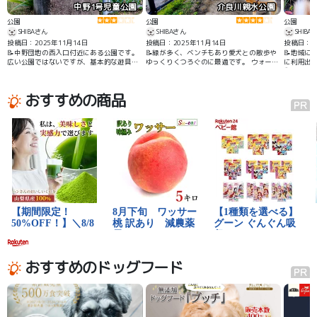
中野1号児童公園
介良川親水公園
公園
公園
公園
SHIBAさん
SHIBAさん
SHIBA
投稿日：2025年11月14日
投稿日：2025年11月14日
投稿日：20
📝中野団地の西入口付近にある公園です。
📝緑が多く、ベンチもあり愛犬との散歩や
📝地域に
広い公園ではないですが、基本的な遊具は
ゆっくりくつろぐのに最適です。 ウォーキ
に利用出
揃っているので子供連れでも楽しめると思
ングやジョギングに適した園路かありま
動かせま
います。
す。
おすすめの商品
おすすめのドッグフード