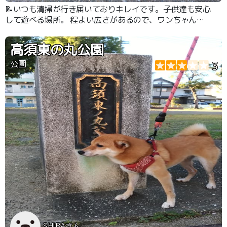
📝いつも清掃が行き届いておりキレイです。子供達も安心
して遊べる場所。 程よい広さがあるので、ワンちゃんの
散歩にも嬉しい。
高須東の丸公園
公園
3
SHIBAさん