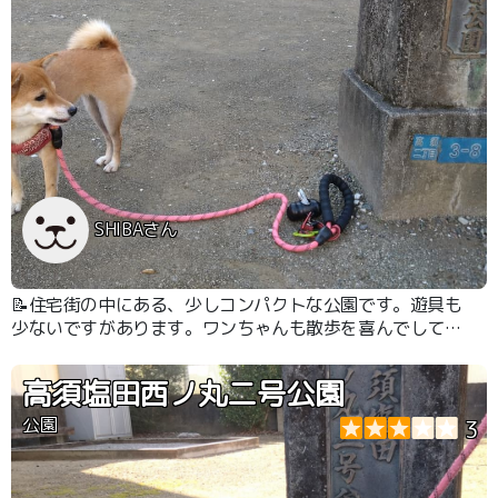
SHIBAさん
📝住宅街の中にある、少しコンパクトな公園です。遊具も
少ないですがあります。ワンちゃんも散歩を喜んでしてい
ました。
高須塩田西ノ丸二号公園
公園
3