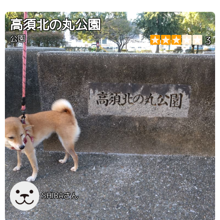
高須北の丸公園
公園
3
SHIBAさん