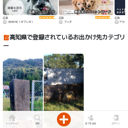
国産ドッグフード
無添加のウェットフード
カ
広告
広告
広告
OBREMO（オブレモ）
ブッチ
アカナ
高知県で登録されているお出かけ先カテゴリ
ー
トップページ
検索
愛犬家登録
ログイン