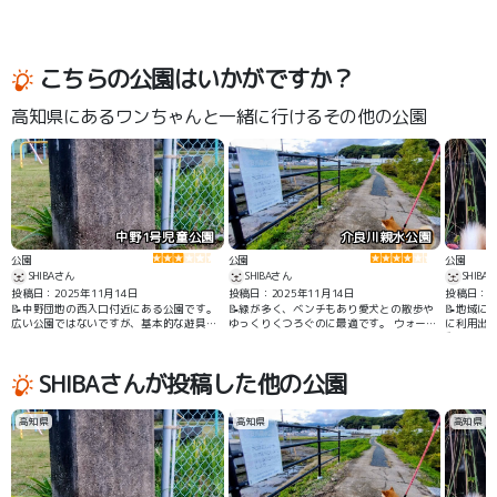
こちらの公園はいかがですか？
高知県にあるワンちゃんと一緒に行けるその他の公園
中野1号児童公園
介良川親水公園
公園
公園
公園
SHIBAさん
SHIBAさん
SHIBA
投稿日：2025年11月14日
投稿日：2025年11月14日
投稿日：20
📝中野団地の西入口付近にある公園です。
📝緑が多く、ベンチもあり愛犬との散歩や
📝地域に
広い公園ではないですが、基本的な遊具は
ゆっくりくつろぐのに最適です。 ウォーキ
に利用出
揃っているので子供連れでも楽しめると思
ングやジョギングに適した園路かありま
動かせま
います。
す。
SHIBAさんが投稿した他の公園
高知県
高知県
高知県