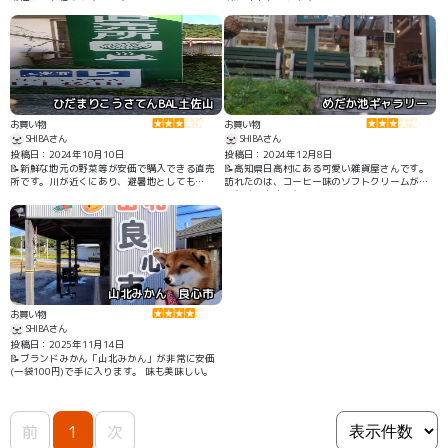
犬連れでも行きやすいです。
緒に店内も回れます。
ひだまりこうさてんBAL土佐山
めだか池ギャラリー
お買い物
お買い物
SHIBAさん
SHIBAさん
投稿日：2024年10月10日
投稿日：2024年12月8日
📝新鮮な地元の野菜等が安価で購入できる直売
📝高知県日高村にある可愛い雑貨屋さんです。
所です。川が近くにあり、避暑地としても
訪れたのは、コーヒー味のソフトクリームが食
Good！
べたくて来ました。
山北みかん 良心市
お買い物
SHIBAさん
投稿日：2025年11月14日
📝ブランドみかん「山北みかん」が非常に安価
(一袋100円)で手に入ります。 味も美味しい。
前
1
次