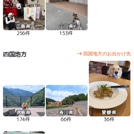
広島県
山口県
256件
153件
四国地方
四国地方のお出かけ先
徳島県
香川県
愛媛県
174件
66件
36件