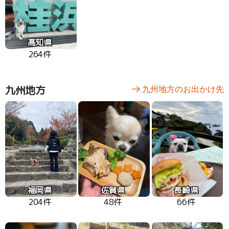
高知県
264件
九州地方
九州地方のお出かけ先
福岡県
佐賀県
長崎県
204件
48件
66件