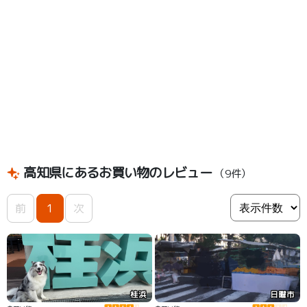
高知県にあるお買い物のレビュー
（9件）
前
1
次
桂浜
日曜市