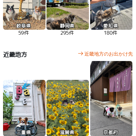
岐阜県
静岡県
愛知県
59件
295件
180件
近畿地方
近畿地方のお出かけ先
三重県
滋賀県
京都府