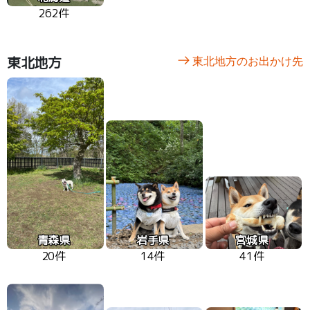
262件
東北地方
東北地方のお出かけ先
青森県
岩手県
宮城県
20件
14件
41件