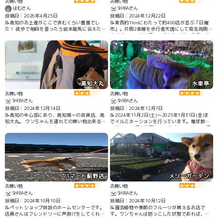
お買い物
お買い物
はむさん
SHIBAさん
投稿日：2026年4月25日
投稿日：2024年12月22日
📝高知のお土産がここで済むくらい豊富でし
📝東西約1kmにわたって約400店が並ぶ「日曜
た！ 徒歩で階段を登ったら坂本龍馬に会えたよ
市」。片側2車線を歩行者天国にして南北両側に
✨
店がずらりと軒を連ね、農作物や加工食品、花
や植木、生活雑貨などさまざまな商品が販売さ
れています。
高知大丸
水車亭
お買い物
お買い物
SHIBAさん
SHIBAさん
投稿日：2024年12月14日
投稿日：2024年12月7日
📝高知の中心部にあり、高知唯一の百貨店、高
📝2024年11月2日(土)～2025年1月31日(金)ま
知大丸。 ワンちゃんを連れての買い物出来る所
でイルミネーションを行っています。電球数は
も少ないので助かります。
圧巻の50万個を使用しています。わんちゃん連
れもオッケーです。
ハマート薊野店
メリーガーデン
お買い物
お買い物
SHIBAさん
SHIBAさん
投稿日：2024年10月10日
投稿日：2024年10月12日
📝ペットショップ併設のホームセンターです。
📝園芸植物や季節のフルーツが買えるお店で
店員さんはフレンドリーに声掛けをしてくれ、
す。ワンちゃんは抱っこした状態であれば、一