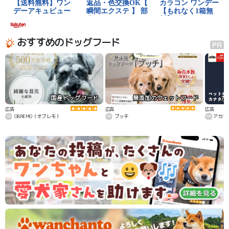
おすすめのドッグフード
国産ドッグフード
無添加のウェットフード
カ
広告
広告
広告
OBREMO（オブレモ）
ブッチ
アカナ