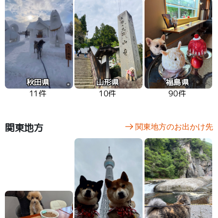
秋田県
山形県
福島県
11件
10件
90件
関東地方
関東地方のお出かけ先