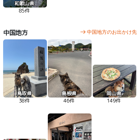
和歌山県
85件
中国地方
中国地方のお出かけ先
鳥取県
島根県
岡山県
38件
46件
149件