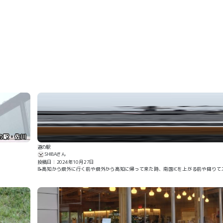
の駅・佐川
道の駅
SHIBAさん
投稿日：2024年10月27日
📝高知から県外に行く前や県外から高知に帰って来た時、南国ICを上がる前や降りて