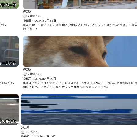
イドパーク
道の駅
SHIBAさん
投稿日：2024年6月13日
です。
📝道の駅に併設されている飲食店(西村商店)です。 店内ワンちゃんNGですが、お
のはOK！！
ュージアム
道の駅
SHIBAさん
投稿日：2024年6月29日
やすいです。
📝海まで歩いて１分のところにある道の駅 ビオスおおがた。『ひなたや直売所』に
類をはじめ、ビオスおおがたオリジナル商品を販売しています。
わの駅おち
道の駅
SHIBAさん
投稿日：2024年10月12日