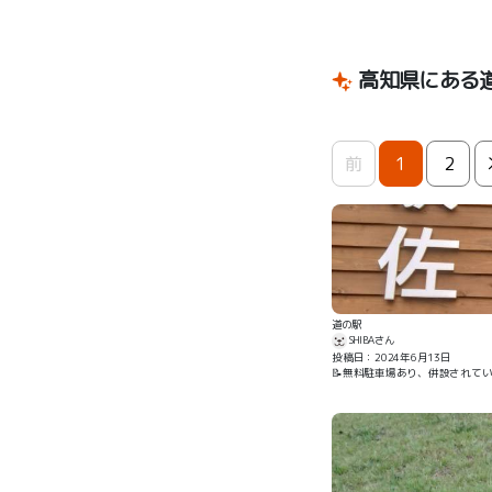
高知県にある
前
1
2
道の駅
SHIBAさん
投稿日：2024年6月13日
📝無料駐車場あり、併設されて