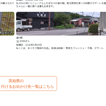
子が構えられて
📝20242月にリニューアルしたばかりの道の駅。地元野菜を使った料理やデザート
ちゃんと一緒に食べる事も出来ます。
駅なかとさ
道の駅
SHIBAさん
投稿日：2024年6月29日
📝ここは、氷イチゴ発祥のお店。 刺身は新鮮！ 野菜もフレッシュ！ 干物、デザー
高知県の
と行けるお出かけ先一覧はこちら