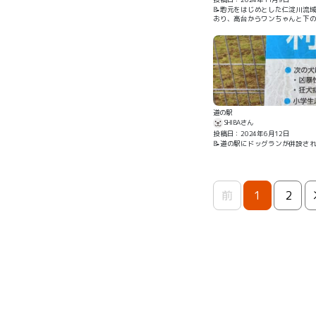
📝地元をはじめとした仁淀川流
おり、高台からワンちゃんと下
道の駅
SHIBAさん
投稿日：2024年6月12日
📝道の駅にドッグランが併設さ
前
1
2