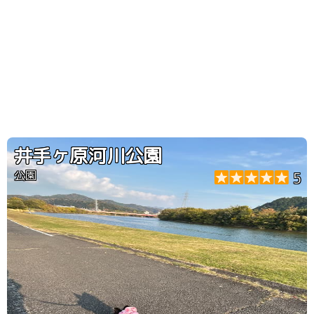
井手ヶ原河川公園
公園
5