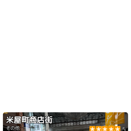
米屋町商店街
その他
5