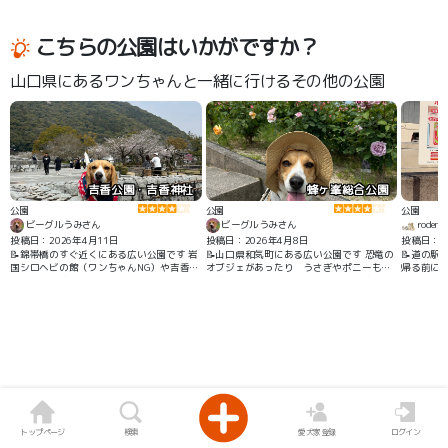
こちらの公園はいかがですか？
山口県にあるワンちゃんと一緒に行けるその他の公園
吉香公園・吉香神社
蜂ヶ峯総合公園
公園
公園
公園
ビーグルうみさん
ビーグルうみさん
rodem
投稿日：2026年4月11日
投稿日：2026年4月8日
投稿日：2
📝錦帯橋のすぐ近くにある広い公園です 岩
📝山口県和気町にある広い公園です 恐竜の
📝道の駅
国シロヘビの館（ワンちゃんNG）や吉香神
オブジェがあったり うさぎやポニーもい
帰る前にし
社も近いです
ます 季節によってはバラ園でキレイなバラ
を見る事ができます
トップページ
検索
愛犬家登録
ログイン