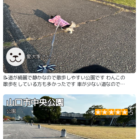
愛犬家さん
📝道が綺麗で静かなので散歩しやすい公園です わんこの
散歩をしている方も多かったです 車が少ない道なので安
心です
山口市中央公園
公園
5