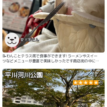
愛犬家さん
📝わんことテラス席で食事ができます! ラーメンやスイー
ツなどメニューが豊富で美味しかったです商店街の中にあ
るので雨の日でも大丈夫です
平川河川公園
公園
5