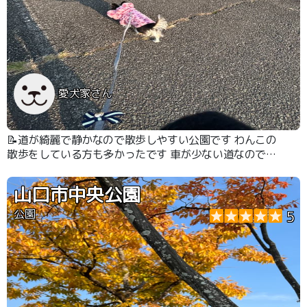
愛犬家さん
📝道が綺麗で静かなので散歩しやすい公園です わんこの
散歩をしている方も多かったです 車が少ない道なので安
心です
山口市中央公園
公園
5