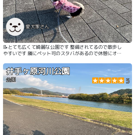
愛犬家さん
📝とても広くて綺麗な公園です 整備されてるので散歩し
やすいです 隣にペット可のスタバがあるので休憩にオス
スメです
井手ヶ原河川公園
公園
5