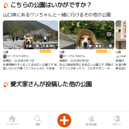
こちらの公園はいかがですか？
山口県にあるワンちゃんと一緒に行けるその他の公園
吉香公園・吉香神社
蜂ヶ峯総合公園
公園
公園
公園
ビーグルうみさん
ビーグルうみさん
rodem
投稿日：2026年4月11日
投稿日：2026年4月8日
投稿日：2
📝錦帯橋のすぐ近くにある広い公園です 岩
📝山口県和気町にある広い公園です 恐竜の
📝道の駅
国シロヘビの館（ワンちゃんNG）や吉香神
オブジェがあったり うさぎやポニーもい
帰る前にし
社も近いです
ます 季節によってはバラ園でキレイなバラ
を見る事ができます
愛犬家さんが投稿した他の公園
トップページ
検索
愛犬家登録
ログイン