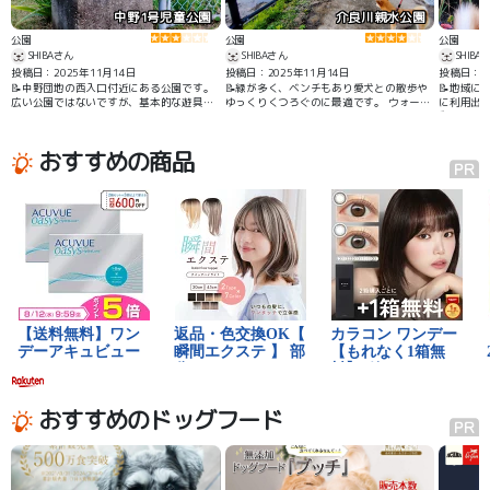
中野1号児童公園
介良川親水公園
公園
公園
公園
SHIBAさん
SHIBAさん
SHIBA
投稿日：2025年11月14日
投稿日：2025年11月14日
投稿日：20
📝中野団地の西入口付近にある公園です。
📝緑が多く、ベンチもあり愛犬との散歩や
📝地域に
広い公園ではないですが、基本的な遊具は
ゆっくりくつろぐのに最適です。 ウォーキ
に利用出
揃っているので子供連れでも楽しめると思
ングやジョギングに適した園路かありま
動かせま
います。
す。
おすすめの商品
おすすめのドッグフード