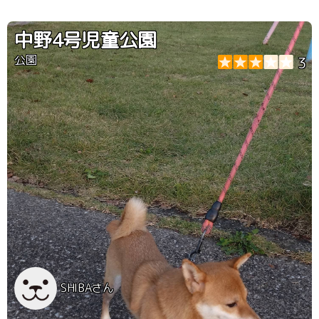
中野4号児童公園
公園
3
SHIBAさん