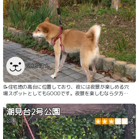
SHIBAさん
📝住宅地の高台に位置しており、夜には夜景が楽しめる穴
場スポットとしてもGOODです。夜景を楽しむなら夕方〜
が雰囲気出ます。
潮見台2号公園
公園
3