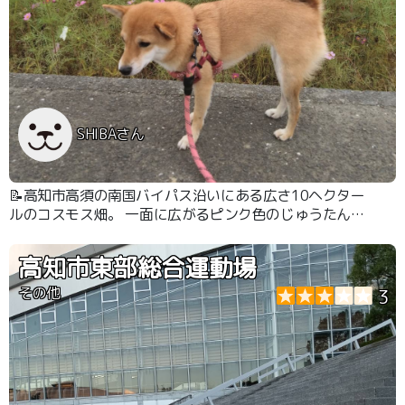
SHIBAさん
📝高知市高須の南国バイパス沿いにある広さ10ヘクター
ルのコスモス畑。 一面に広がるピンク色のじゅうたんは
必見です！！
高知市東部総合運動場
その他
3