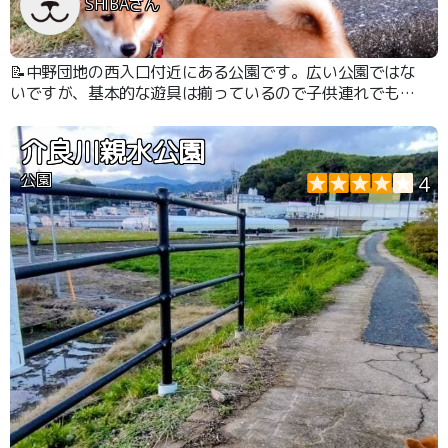
SHIBAさん
📝中野団地の西入口付近にある公園です。広い公園ではな
いですが、基本的な遊具は揃っているので子供連れでも楽
しめると思います。
介良川親水公園
公園
4