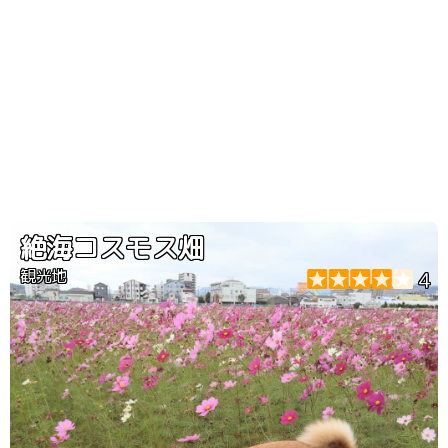
絶海コスモス畑
観光地
4