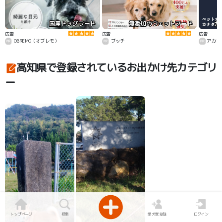
国産ドッグフード
無添加のウェットフード
カ
広告
広告
広告
OBREMO（オブレモ）
ブッチ
アカナ
高知県で登録されているお出かけ先カテゴリ
ー
トップページ
検索
愛犬家登録
ログイン