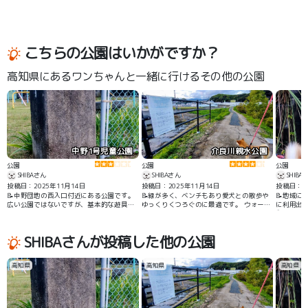
こちらの公園はいかがですか？
高知県にあるワンちゃんと一緒に行けるその他の公園
中野1号児童公園
介良川親水公園
公園
公園
公園
SHIBAさん
SHIBAさん
SHIBA
投稿日：2025年11月14日
投稿日：2025年11月14日
投稿日：20
📝中野団地の西入口付近にある公園です。
📝緑が多く、ベンチもあり愛犬との散歩や
📝地域に
広い公園ではないですが、基本的な遊具は
ゆっくりくつろぐのに最適です。 ウォーキ
に利用出
揃っているので子供連れでも楽しめると思
ングやジョギングに適した園路かありま
動かせま
います。
す。
SHIBAさんが投稿した他の公園
高知県
高知県
高知県