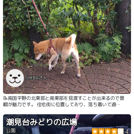
SHIBAさん
📝南国平野の北東部と南東部を見渡すことが出来るので景
観が魅力です。 住宅街に位置しており、落ち着いて過ご
す事が出来ます。
潮見台みどりの広場
公園
4