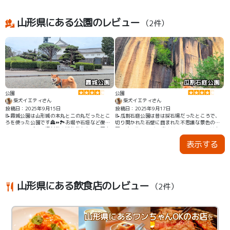
お散歩にぴったりです🐾
りそうなほどで、インスタ映えする景色が見ど
ころです📸
山形県にある公園のレビュー
（2件）
霞城公園
瓜割石庭公園
公園
公園
柴犬イエティさん
柴犬イエティさん
投稿日：2025年9月15日
投稿日：2025年9月17日
📝霞城公園は山形城の本丸と二の丸だったとこ
📝瓜割石庭公園は昔は採石場だったところで、
ろを使った公園です🏯⏩️🏞️お堀や石垣など復旧
切り開かれた石壁に囲まれた不思議な景色の公
されている所や、資料館や博物館もあって歴史
園です🪨🐕🪨 石壁の高さは4、50メートルはあ
に触れながらお散歩を楽しむことができます🐾
りそうなほどで、インスタ映えする景色が見ど
表示する
お掘りの周りは桜がたくさん植えられていた
ころです📸
り、お堀沿いに山形新幹線が走るので、写真の
スポットとしても人気です🚅🌸📸
山形県にある飲食店のレビュー
（2件）
山形県にあるワンちゃんOKのお店
を