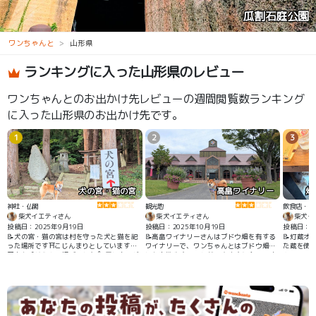
瓜割石庭公園
ワンちゃんと
山形県
ランキングに入った山形県のレビュー
ワンちゃんとのお出かけ先レビューの週間閲覧数ランキング
に入った山形県のお出かけ先です。
1
2
3
犬の宮・猫の宮
高畠ワイナリー
灯
神社・仏閣
観光地
飲食店・カ
柴犬イエティさん
柴犬イエティさん
柴犬イ
投稿日：2025年9月19日
投稿日：2025年10月19日
投稿日：20
📝犬の宮・猫の宮は村を守った犬と猫を祀
📝高畠ワイナリーさんはブドウ畑を有する
📝灯蔵オ
った場所です⛩️こじんまりとしていますが
ワイナリーで、ワンちゃんとはブドウ畑周
た蔵を使っ
歴史を感じられる場所でした👍 周辺ものど
辺をお散歩することができます🐾🍇 ワンち
んOKで、
かな地域で、お散歩にぴったりです🐾
ゃんは入館できませんが、ワイナリー中で
た壁が重
はショップでのお買い物やワインのテイス
でした👍✨
ティング、工場見学を楽しむことができま
す🍷