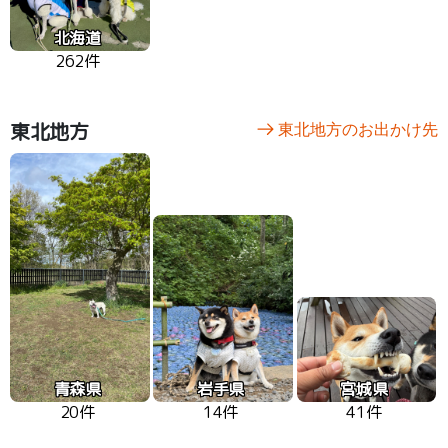
北海道
262件
東北地方
東北地方のお出かけ先
青森県
岩手県
宮城県
20件
14件
41件