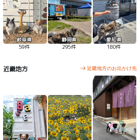
岐阜県
静岡県
愛知県
59件
295件
180件
近畿地方
近畿地方のお出かけ先