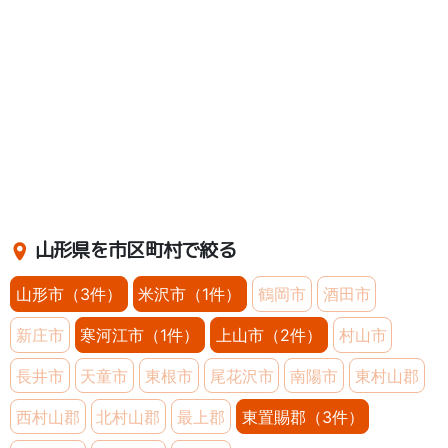
山形県を市区町村で絞る
山形市（3件）
米沢市（1件）
鶴岡市
酒田市
新庄市
寒河江市（1件）
上山市（2件）
村山市
長井市
天童市
東根市
尾花沢市
南陽市
東村山郡
西村山郡
北村山郡
最上郡
東置賜郡（3件）