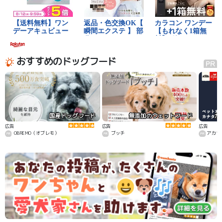
おすすめのドッグフード
国産ドッグフード
無添加のウェットフード
カ
広告
広告
広告
OBREMO（オブレモ）
ブッチ
アカナ