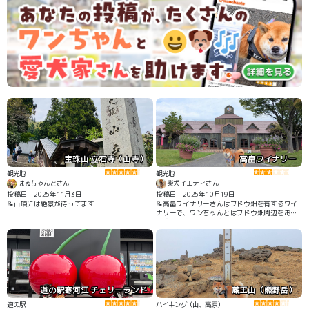
宝珠山 立石寺（山寺）
高畠ワイナリー
観光地
観光地
はるちゃんとさん
柴犬イエティさん
投稿日：2025年11月3日
投稿日：2025年10月19日
📝山頂には絶景が待ってます
📝高畠ワイナリーさんはブドウ畑を有するワイ
ナリーで、ワンちゃんとはブドウ畑周辺をお散
歩することができます🐾🍇 ワンちゃんは入館で
きませんが、ワイナリー中ではショップでのお
買い物やワインのテイスティング、工場見学を
楽しむことができます🍷
道の駅寒河江 チェリーランド
蔵王山（熊野岳）
道の駅
ハイキング（山、高原）