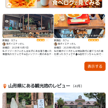
Daizy Cafe（デイジーカフェ）
灯蔵オビハチ／Kura obihachi
飲食店・カフェ
飲食店・カフェ
柴犬イエティさん
柴犬イエティさん
投稿日：2025年10月1日
投稿日：2025年9月25日
📝デイジーカフェさんは米沢にある落ち着いた
📝灯蔵オビハチさんは明治時代に建てられた蔵
雰囲気のカフェです☕️広いソファー席のあるテ
を使ったカフェです🏚️☕️店内ワンちゃんOKで、
ラスでワンちゃんと一緒にくつろげました☺️🐶
蔵独特の天井の高さや明るさ、また壁が重厚な
ためか静かで落ち着いた場所でした👍✨
表示する
山形県にある観光地のレビュー
（4件）