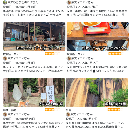
柴犬わらびとおこげさん
柴犬イエティさん
投稿日：2025年10月18日
投稿日：2025年10月4日
📝道の駅の後ろがのんびりお散歩できます🐾 映
📝蔵王山は、蔵王連峰と呼ばれていて熊野岳や
えポイントもあってオススメです🍒 テラス席わ
刈田岳などが連なってできている山脈の一部
んことお食事OK🙆‍♀️
で、標高1,700メートル以上のハイキングコース
を楽しむことが出来ます🥾 蔵王ハイラインの駐
車場を起点にすると、熊野岳の山頂までの往復
で2時間くらい、他の箇所も周ると5時間は歩け
ます🐾 夏でも涼しく、また「御釜」と呼ばれる
火口などの見どころもあって、気持ちの良いハ
イキングができます👍✨
Daizy Cafe（デイジーカフェ）
灯蔵オビハチ／Kura obihachi
飲食店・カフェ
飲食店・カフェ
柴犬イエティさん
柴犬イエティさん
投稿日：2025年10月1日
投稿日：2025年9月25日
📝デイジーカフェさんは米沢にある落ち着いた
📝灯蔵オビハチさんは明治時代に建てられた蔵
雰囲気のカフェです☕️広いソファー席のあるテ
を使ったカフェです🏚️☕️店内ワンちゃんOKで、
ラスでワンちゃんと一緒にくつろげました☺️🐶
蔵独特の天井の高さや明るさ、また壁が重厚な
ためか静かで落ち着いた場所でした👍✨
犬の宮・猫の宮
瓜割石庭公園
神社・仏閣
公園
柴犬イエティさん
柴犬イエティさん
投稿日：2025年9月19日
投稿日：2025年9月17日
📝犬の宮・猫の宮は村を守った犬と猫を祀った
📝瓜割石庭公園は昔は採石場だったところで、
場所です⛩️こじんまりとしていますが歴史を感
切り開かれた石壁に囲まれた不思議な景色の公
じられる場所でした👍 周辺ものどかな地域で、
園です🪨🐕🪨 石壁の高さは4、50メートルはあ