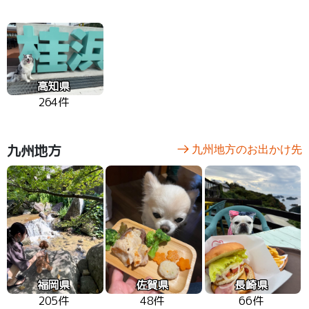
高知県
264件
九州地方
九州地方のお出かけ先
福岡県
佐賀県
長崎県
205件
48件
66件