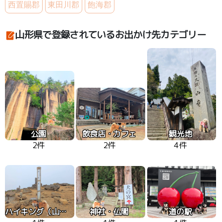
西置賜郡
東田川郡
飽海郡
山形県で登録されているお出かけ先カテゴリー
公園
飲食店・カフェ
観光地
2件
2件
4件
ハイキング（山、高原）
神社・仏閣
道の駅