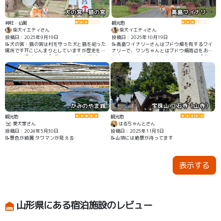
犬の宮・猫の宮
高畠ワイナリー
神社・仏閣
観光地
柴犬イエティさん
柴犬イエティさん
投稿日：2025年9月19日
投稿日：2025年10月19日
📝犬の宮・猫の宮は村を守った犬と猫を祀った
📝高畠ワイナリーさんはブドウ畑を有するワイ
場所です⛩️こじんまりとしていますが歴史を感
ナリーで、ワンちゃんとはブドウ畑周辺をお散
じられる場所でした👍 周辺ものどかな地域で、
歩することができます🐾🍇 ワンちゃんは入館で
お散歩にぴったりです🐾
きませんが、ワイナリー中ではショップでのお
買い物やワインのテイスティング、工場見学を
楽しむことができます🍷
かみのやま城
宝珠山 立石寺（山寺）
観光地
観光地
愛犬家さん
はるちゃんとさん
投稿日：2024年5月30日
投稿日：2025年11月3日
📝景色が綺麗 タワマンが見える
📝山頂には絶景が待ってます
表示する
山形県にある宿泊施設のレビュー