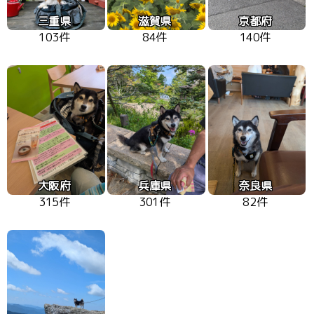
三重県
滋賀県
京都府
103件
84件
140件
大阪府
兵庫県
奈良県
315件
301件
82件