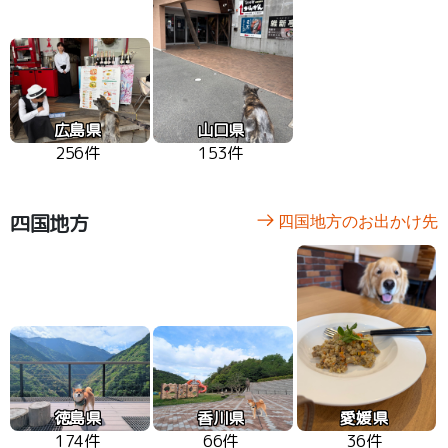
広島県
山口県
256件
153件
四国地方
四国地方のお出かけ先
徳島県
香川県
愛媛県
174件
66件
36件