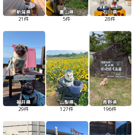
新潟県
富山県
石川県
21件
5件
28件
福井県
山梨県
長野県
29件
127件
196件