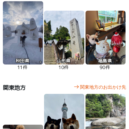
秋田県
山形県
福島県
11件
10件
90件
関東地方
関東地方のお出かけ先