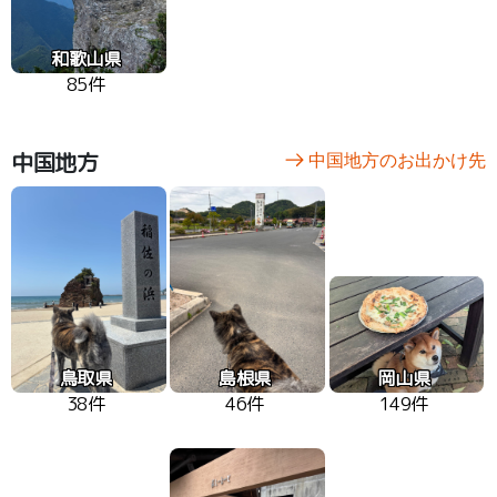
和歌山県
85件
中国地方
中国地方のお出かけ先
鳥取県
島根県
岡山県
38件
46件
149件