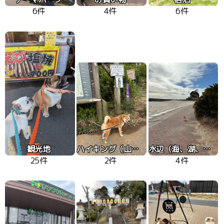
6件
4件
6件
観光地
ハイキング（山、高原）
水辺（海、湖、川）
25件
2件
4件