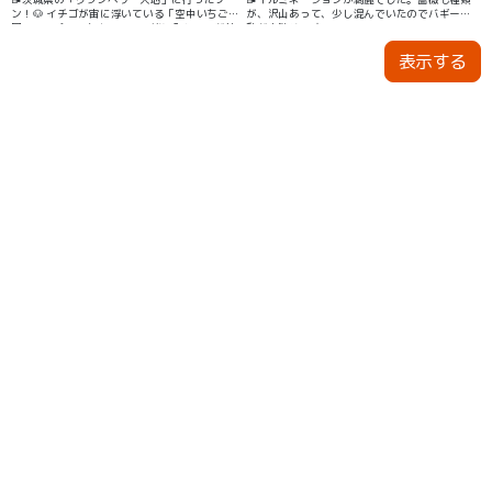
ン！🐶 イチゴが宙に浮いている「空中いちご
が、沢山あって、少し混んでいたのでバギー移
園」で、ペットもカートで一緒に入れるのが特
動がお勧めです。
徴。イチゴ狩りでペット同伴OKなのは、とって
表示する
も助かる！❤️ ペットカートは持参してもOKだけ
ど、500円でレンタルすることもできるから便
利だよ👍