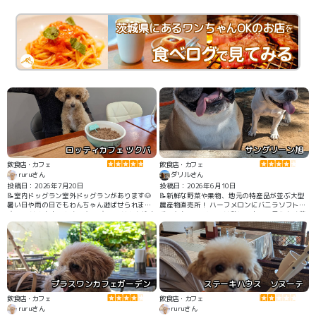
茨城県にあるワンちゃんOKのお店
を
ロッティカフェ ツクバ
サングリーン旭
飲食店・カフェ
飲食店・カフェ
ruruさん
ダリルさん
投稿日：2026年7月20日
投稿日：2026年6月10日
📝室内ドッグラン室外ドッグランがあります🐶
📝新鮮な野菜や果物、地元の特産品が並ぶ大型
暑い日や雨の日でもわんちゃん遊ばせられま
農産物直売所！ ハーフメロンにバニラソフトが
す。 ごはんもおいしかったです🍚 ごはんを注文
乗ったもの🍈 メロンは熟しており、柔らかく美
しドッグランで遊んでいても声をかけてくれま
味しかったです😋
す。店員さんみんな優しかったです🥺誕生日で
と話したら誕生日プレートは予約だったのです
がハッピーバースデーのピックをつけてくれま
した。店内広くカートも余裕です。フォトスポ
ット、おもちゃもあり店内もドッグランもきれ
いでした。
プラスワンカフェガーデン
ステーキハウス ソヌーテ
飲食店・カフェ
飲食店・カフェ
ruruさん
ruruさん