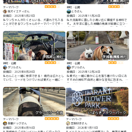
つくばわんわんランド
大洗磯前神社
テーマパーク
神社・仏閣
柴犬イエティさん
とろさん
投稿日：2025年5月23日
投稿日：2025年11月26日
📝ワンちゃんがたくさんいる、犬連れでも入る
📝大洗海岸に面した小高い丘に鎮座する神社で
ことができるワンちゃんのテーマパークです🐕‍🦺
す。 太平洋に面した神磯の鳥居が岩礁に立つ
🦮🐩 芝生のエリアも多くお散歩もできます🐾 ド
『神磯の鳥居』が有名ですが、石段を登った先
ッグランやアジリティ、ワンちゃんのショーも
に建つ随神門や拝殿もなかなかに立派でした。
あって楽しめました🐶☺️🎶 犬連れでなくてもワ
ンちゃんとのふれあいができるので犬好きさん
にはたまらない場所です👍
筑波山神社
茨城縣護國神社
神社・仏閣
神社・仏閣
ダリルさん
ダリルさん
投稿日：2025年8月28日
投稿日：2025年12月24日
📝わんこと一緒に参拝できる！ 境内は広々とし
📝愛犬と一緒に静かに心を落ち着けたい日にお
ていて、リードをつけていれば愛犬と一緒に歩
すすめの神社⛩️ 自然と厳かな空気に包まれ、 普
けます。
段のお散歩とは少し違う特別な時間を過ごせま
した🐾✨
グランベリー大地
いばらきフラワーパーク
テーマパーク
テーマパーク
吾輩ドッグさん
豆柴好きさん
投稿日：2025年4月16日
投稿日：2026年1月15日
📝茨城県の「グランベリー大地」に行ったワ
📝イルミネーションが綺麗でした。薔薇も種類