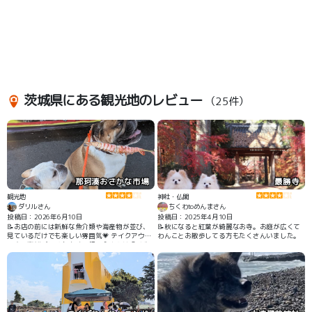
茨城県にある観光地のレビュー
（25件）
那珂湊おさかな市場
最勝寺
観光地
神社・仏閣
ダリルさん
ちくわtoめんまさん
投稿日：2026年6月10日
投稿日：2025年4月10日
📝お店の前には新鮮な魚介類や海産物が並び、
📝秋になると紅葉が綺麗なお寺。お庭が広くて
見ているだけでも楽しい雰囲気💗 テイクアウト
わんことお散歩してる方もたくさんいました。
できる海鮮グルメも多く、飼い主さんは食べ歩
きを楽しめます🦐