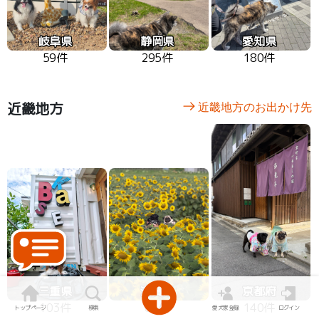
岐阜県
静岡県
愛知県
59件
295件
180件
近畿地方
近畿地方のお出かけ先
三重県
滋賀県
京都府
103件
84件
140件
トップページ
検索
愛犬家登録
ログイン