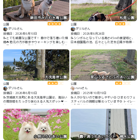
鉾田市みのわ水鳥公園
松見公園
公園
公園
ダリルさん
ダリルさん
投稿日：2026年6月10日
投稿日：2026年6月24日
📝とても綺麗な公園です！ 静かで落ち着いた環
📝シンボルとなっている高さ45mの展望塔と、
境☘️ 地元の方が散歩やウォーキングを楽しむ姿
日本庭園風の池、広々とした芝生広場が特徴
は見かけますが、混雑することは少なく、愛犬
で、散歩コースの変化が楽しめます🌱
もマイペースに歩けました！
大洗海岸公園
宮山ふるさとふれあい公園
公園
公園
ダリルさん
ruruさん
投稿日：2026年6月10日
投稿日：2025年10月19日
📝茨城県大洗町にある大洗海岸公園は、海沿い
📝人が少ないので散歩しやすい◎ ひまわりフェ
の開放感をたっぷり味わえる人気スポット❤︎ 愛
スティバルの時期は賑わっています🌻 トイレ、
犬と訪れてみると、潮風を感じながらのんびり
自動販売機あります キャンプもできますが犬は
歩ける気持ちの良い散歩コースが広がっていま
禁止です🙅
した🐾
小貝川ふれあい公園
霞ヶ浦ふれあいランド 親水公園