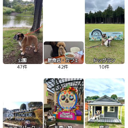
公園
飲食店・カフェ
ドッグラン
47件
42件
10件
テーマパーク
お買い物
宿泊