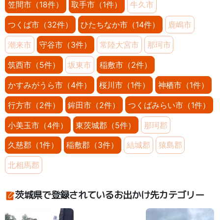
笠間市（18件）
取手市（1件）
牛久市
つくば市（32件）
ひたちなか市（14件）
鹿嶋市
潮来市
守谷市（3件）
常陸大宮市
那珂市
筑西市（5件）
坂東市
稲敷市（2件）
かすみがうら市（4件）
桜川市（1件）
神栖市（1件）
行方市（2件）
鉾田市（2件）
つくばみらい市（1件）
小美玉市（4件）
東茨城郡（5件）
那珂郡
久慈郡（1件）
稲敷郡（3件）
結城郡
猿島郡
北相馬郡
茨城県で登録されているお出かけ先カテゴリー