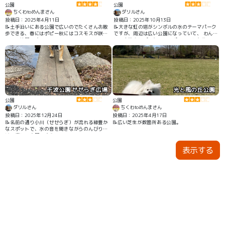
公園
公園
ちくわtoめんまさん
ダリルさん
投稿日：2025年4月11日
投稿日：2025年10月13日
📝土手沿いにある公園で広いのでたくさんお散
📝大きな虹の塔がシンボルの水のテーマパーク
歩できる、春にはポピー秋にはコスモスが咲い
ですが、周辺は広い公園になっていて、 わんこ
ていて綺麗です。
とのお散歩にぴったりのスポットでした🐕✨
千波公園 せせらぎ広場
光と風の丘公園
公園
公園
ダリルさん
ちくわtoめんまさん
投稿日：2025年12月24日
投稿日：2025年4月17日
📝名前の通り小川（せせらぎ）が流れる緑豊か
📝広い芝生が数箇所ある公園。
なスポットで、水の音を聞きながらのんびり歩
ける癒しの空間です🐶
表示する