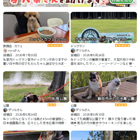
ロッティカフェ ツクバ
かすみがうら ドッグ＆サイクル キャンプ場
飲食店・カフェ
ドッグラン
ruruさん
ダリルさん
投稿日：2026年7月20日
投稿日：2026年6月24日
📝室内ドッグラン室外ドッグランがあります🐶
📝ドッグランの種類が豊富で、大型犬向けや斜
暑い日や雨の日でもわんちゃん遊ばせられま
面を活かしたラン、ノーリードゾーンなど複数
す。 ごはんもおいしかったです🍚 ごはんを注文
のエリアがあります🐶 夏季にはワンちゃん用プ
しドッグランで遊んでいても声をかけてくれま
ールも利用できるため、水遊びが好きな子には
す。店員さんみんな優しかったです🥺誕生日で
特におすすめです。🏊‍♀️
と話したら誕生日プレートは予約だったのです
がハッピーバースデーのピックをつけてくれま
した。店内広くカートも余裕です。フォトスポ
ット、おもちゃもあり店内もドッグランもきれ
いでした。
松見公園
鉾田市みのわ水鳥公園
公園
公園
ダリルさん
ダリルさん
投稿日：2026年6月24日
投稿日：2026年6月10日
📝シンボルとなっている高さ45mの展望塔と、
📝とても綺麗な公園です！ 静かで落ち着いた環
日本庭園風の池、広々とした芝生広場が特徴
境☘️ 地元の方が散歩やウォーキングを楽しむ姿
で、散歩コースの変化が楽しめます🌱
は見かけますが、混雑することは少なく、愛犬
もマイペースに歩けました！