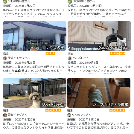
つむの飼い主さん
つむの飼い主さん
投稿日：2026年2月22日
投稿日：2024年10月21日
📝わんこと泊まれるグランピング施設です。ド
📝わんこのグランピング施設です。かご1箱分の
ッグランやドリンクバー、わんこグッズショッ
お野菜や手作りピザ体験、お酒やナッツなどサ
プやわんこ用品の貸し出しなど様々なサービス
ービスが豊富です。主お部屋にはケージやトイ
があり安心して楽しめます。 ドッグランにはわ
レシートなどのわんこグッズもあります。
んこが乗れるラジコンもありうちの子は喜んで
乗っていました。
いやしの里
Doggy's Coast Oarai
宿泊
宿泊
柴犬イエティさん
とこぶしさん
投稿日：2025年6月25日
投稿日：2025年9月8日
📝筑波山に登るために前日から利用させてもら
📝どこまでも ドッグファーストなホテル。 今流
いました🏔️🏨 昔はホテルか大型のリラクゼーシ
行りの インクルーシブで チェックイン後か
ョン施設か何かだった建物を、ご夫婦お二人で
ら たくさんの 美味しいお酒が飲めます
運営されているような雰囲気です♨️ 民宿かと思
って伺ったら意外と立派な建物でした😃
LUCY RESORT
シーサイドホテル東館
宿泊
宿泊
吾輩ドッグさん
りんのママさん
投稿日：2025年4月27日
投稿日：2025年11月2日
📝「LUCY RESORT」の「セーラムトレーラーハ
📝海が、お部屋から見られるほど近いです。 歩
ウス」に泊まったワン！🐶 サイト区画は約365
いてすぐのところに砂浜があり、海に入れま
㎡で、とにかく大きい！😲 パーソナルエリアに
す。 宿の外の水道で砂を落とすことができま