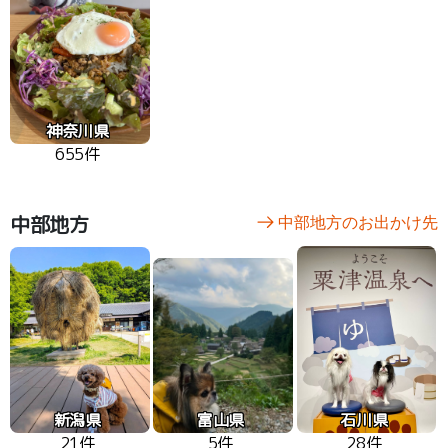
神奈川県
655件
中部地方
中部地方のお出かけ先
新潟県
富山県
石川県
21件
5件
28件