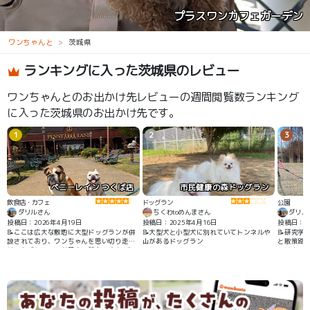
プラスワンカフェガーデン
ワンちゃんと
茨城県
ランキングに入った茨城県のレビュー
ワンちゃんとのお出かけ先レビューの週間閲覧数ランキング
に入った茨城県のお出かけ先です。
1
2
3
ペニーレイン つくば店
市民健康の森ドッグラン
飲食店・カフェ
ドッグラン
公園
ダリルさん
ちくわtoめんまさん
ダリル
投稿日：2026年4月19日
投稿日：2025年4月16日
投稿日：20
📝ここは広大な敷地に大型ドッグランが併
📝大型犬と小型犬に別れていてトンネルや
📝研究学
設されており、ワンちゃんを思い切り走ら
山があるドッグラン
と散策路
せてあげられるのが最大の魅力です🐶 ビー
にはカフ
トルズの世界観に浸れるお洒落な店内で
と歩きなが
は、愛犬と一緒に本格的な洋食や焼き立て
パンを堪能できます🇬🇧🩷 特に名物のブル
ーベリーブレッドは、自分へのご褒美やお
土産として絶対に外せない逸品です🫐 フォ
トジェニックな外観はどこを撮っても絵に