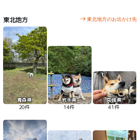
東北地方
東北地方のお出かけ先
青森県
岩手県
宮城県
20件
14件
41件