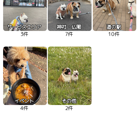
サービスエリア
神社・仏閣
道の駅
3件
7件
10件
イベント
その他
4件
2件