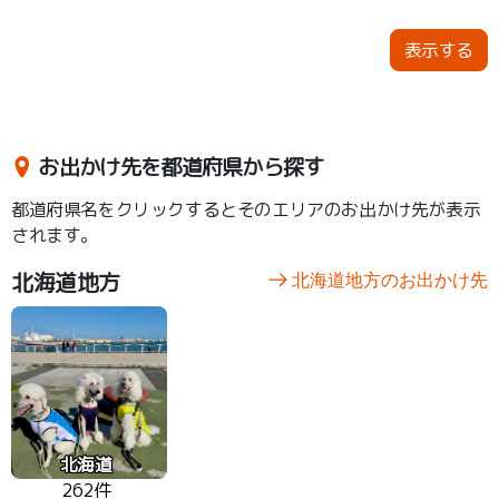
なっているから、 吾輩もリードなしで自由に歩
す。
き回れるだワン！💛 焚き火ができるアウトドア
リビング 星空が見えるバスジェットジャグジー
表示する
薪ストーブでロウリュが楽しめるプライベート
サウナ など凄い設備がいっぱいだワン！🐶 犬の
吾輩は利用できないけど、ご主人は大満足！💛
ワンちゃんはもちろん、家族全員で楽しめるグ
ランピング施設だワン🐶
お出かけ先を都道府県から探す
都道府県名をクリックするとそのエリアのお出かけ先が表示
されます。
北海道地方
北海道地方のお出かけ先
北海道
262件