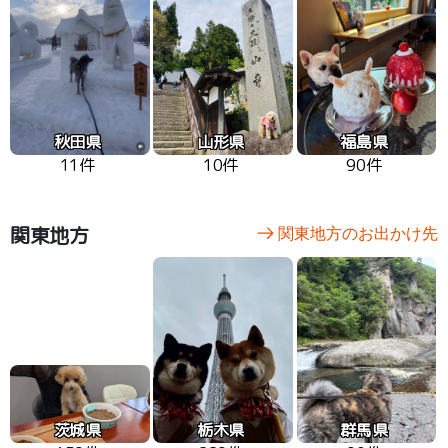
秋田県
山形県
福島県
11件
10件
90件
関東地方
関東地方のお出かけ先
茨城県
栃木県
群馬県