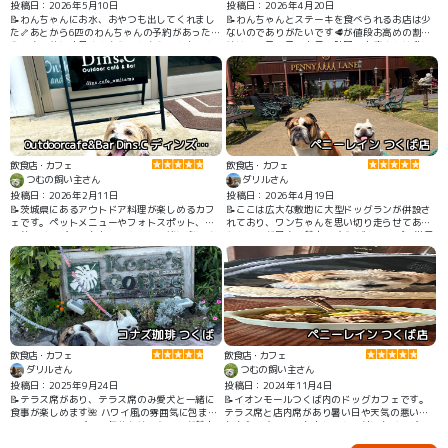
投稿日：2026年5月10日
投稿日：2026年4月20日
📝わんちゃんにお水、おやつも出してくれまし
📝わんちゃんとステーキを食べられるお店は少
た🦴あとから6匹のわんちゃんの予約があったよ
ないのでありがたいです🥩が値段お高めの割に
うで来る前に店員さんからこれからわんちゃん
味は、、日曜日のお昼の時間でお客さんは他に1
たくさんくるので心してくださいと声かけして
組でした。駐車場は広いです。わんちゃん連れ
くれてほんわかしました🤣店長さん？もわんち
の席の予約は承ってないとのことでした。6席く
ゃん飼われてるみたいでわんちゃんに対してフ
らいありました。わんちゃん用のお水は出して
レンドリーでした。予約したほうがいいとおも
くれます。
います☎
Outdoorcafe&Bar Dins.C ディンズカフェ
ペニーレイン つくば店
飲食店・カフェ
飲食店・カフェ
つむの飼い主さん
ダリルさん
投稿日：2026年2月11日
投稿日：2026年4月19日
📝茨城県にあるアウトドア料理が楽しめるカフ
📝ここは広大な敷地に大型ドッグランが併設さ
ェです。ペットメニューやフォトスポット、人
れており、ワンちゃんを思い切り走らせてあげ
工芝のドッグランもありわんこと一緒に楽しめ
られるのが最大の魅力です🐶 ビートルズの世界
ます。うちの子はわんこ用ハンバーグを注文し
観に浸れるお洒落な店内では、愛犬と一緒に本
て大喜びでした！
格的な洋食や焼き立てパンを堪能できます🇬🇧
🩷 特に名物のブルーベリーブレッドは、自分へ
のご褒美やお土産として絶対に外せない逸品で
す🫐 フォトジェニックな外観はどこを撮っても
絵になるので、愛犬との思い出写真も最高の仕
上がりになります📸
コナズ珈琲 つくば
ペニーレイン つくば店
飲食店・カフェ
飲食店・カフェ
ダリルさん
つむの飼い主さん
投稿日：2025年9月24日
投稿日：2024年11月4日
📝テラス席があり、テラス席のみ愛犬と一緒に
📝イオンモールつくば内のドッグカフェです。
食事が楽しめます🌺 ハワイ風の雰囲気に包まれ
テラス席と店内席があり暑い日や天気の悪い日
て、わんことリゾート気分を味わえるのが魅力
も安心です。とてもおしゃれで外にもドッグラ
です！
ンやわんこのオブジェがあり楽しめます。