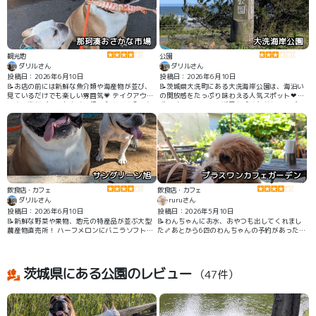
那珂湊おさかな市場
大洗海岸公園
観光地
公園
ダリルさん
ダリルさん
投稿日：2026年6月10日
投稿日：2026年6月10日
📝お店の前には新鮮な魚介類や海産物が並び、
📝茨城県大洗町にある大洗海岸公園は、海沿い
見ているだけでも楽しい雰囲気💗 テイクアウト
の開放感をたっぷり味わえる人気スポット❤︎ 愛
できる海鮮グルメも多く、飼い主さんは食べ歩
犬と訪れてみると、潮風を感じながらのんびり
きを楽しめます🦐
歩ける気持ちの良い散歩コースが広がっていま
した🐾
サングリーン旭
プラスワンカフェガーデン
飲食店・カフェ
飲食店・カフェ
ダリルさん
ruruさん
投稿日：2026年6月10日
投稿日：2026年5月10日
📝新鮮な野菜や果物、地元の特産品が並ぶ大型
📝わんちゃんにお水、おやつも出してくれまし
農産物直売所！ ハーフメロンにバニラソフトが
た🦴あとから6匹のわんちゃんの予約があったよ
乗ったもの🍈 メロンは熟しており、柔らかく美
うで来る前に店員さんからこれからわんちゃん
味しかったです😋
たくさんくるので心してくださいと声かけして
くれてほんわかしました🤣店長さん？もわんち
ゃん飼われてるみたいでわんちゃんに対してフ
茨城県にある公園のレビュー
（47件）
レンドリーでした。予約したほうがいいとおも
います☎