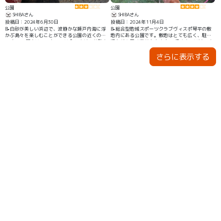
公園
公園
SHIBAさん
SHIBAさん
投稿日：2024年6月30日
投稿日：2024年11月4日
📝白砂が美しい浜辺で、波静かな瀬戸内海に浮
📝総合型地域スポーツクラブヴィスポ琴平の敷
かぶ島々を楽しむことができる公園の近くの海
地内にある公園です。敷地はとても広く、駐車
です。 公園内はワンちゃんは入れませんが駐車
場も相当置く事が出来ます。 行くまでは知りま
場でもキレイな景色で映え写真が撮れると思い
せんでしたが、ドッグランがあります。誰でも
さらに表示する
ます。
利用出来ます！