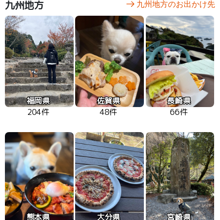
九州地方
九州地方のお出かけ先
福岡県
佐賀県
長崎県
204件
48件
66件
熊本県
大分県
宮崎県