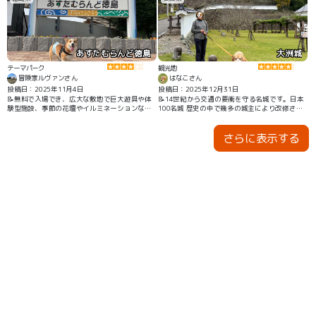
あすたむらんど徳島
大洲城
テーマパーク
観光地
冒険家ルヴァンさん
はなこさん
投稿日：2025年11月4日
投稿日：2025年12月31日
📝無料で入場でき、広大な敷地で巨大遊具や体
📝14世紀から交通の要衝を守る名城です。日本
験型施設、季節の花壇やイルミネーションなど
100名城 歴史の中で幾多の城主により改修され
大人も子供も楽しるテーマパーク。わんこ同伴
ました。 宇都宮、毛利、長宗我部、小早川、
が可能となり家族みんなのおでかけにおすす
戸田、藤堂、脇坂、加藤 今は木造復元天守で
さらに表示する
め！
す。