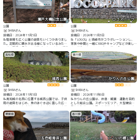
きる場所を探して早い時間に来たので、森と湖
畔の公園がどんなところなのかも知らず人もほ
とんどいなくて、ただただゆっくり歩けました
🐾
瀬戸大橋記念公園
ロゴスパーク
公園
公園
SHIBAさん
SHIBAさん
投稿日：2024年11月5日
投稿日：2024年11月3日
📝駐車場も広く公園の遊具もいくつかありまし
📝「LOGOS」と須崎市がコラボレーションし、
た。定期的に噴水が出る様になっているみたい
家族や仲間と一緒にBBQやキャンプなどが楽し
です。夏場は子供さんが喜びそう。 また、瀬戸
める総合アウトドアレジャー施設「LOGOS PARK
大橋線を走る列車が橋の下から見れます☆
SEASIDE KOCHI SUSAKI」。 浦ノ内遊具公園も併
高知県
香川県
設され、インスタ映え写真もワンちゃんと一緒
に撮れます。
城西公園
かりんの丘公園
公園
公園
SHIBAさん
SHIBAさん
投稿日：2024年11月5日
投稿日：2024年11月6日
📝高知城の北西に位置する城西公園では、子供
📝かりんの丘公園は、休息・観賞・運動を目的
用の遊具をはじめ、魚の泳ぐ水辺に面した広場
とした総合公園。スポーツエリア、大型複合遊
やグラウンドなどがあります。また春にはお花
具等も整備し、東屋や休憩施設も併設していま
見のスポットとしても人気です。 トイレも完備
す。また、四国でも数少ない自転車・オートバ
愛媛県
香川県
され、掃除も頻繁にされている為、公園全体が
イトライアルのモーターサイクルスポーツエリ
キレイです。
アも整備し、自然環境の景観を展望、散策しな
がら楽しむことができます。
五色姫海浜公園
いこいの郷公園