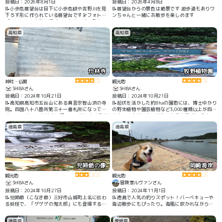
投稿日：2026年8月1日
投稿日：2026年4月8日
📝小歩危展望台は目下に小歩危峡や吉野川を見
📝展望台からの景色は絶景です 遊歩道もありワ
下ろす形に作られている展望台です🔭フォトス
ンちゃんと一緒にお散歩を楽しめます
ポットとして人気の場所で３台分ほどの駐車ス
ペースもあって、開けた景色を観て楽しむこと
高知県
高知県
ができました👀✨
竹林寺
牧野植物園
神社・仏閣
観光地
SHIBAさん
SHIBAさん
投稿日：2024年10月21日
投稿日：2024年10月21日
📝高知県高知市五台山にある真言宗智山派の寺
📝起伏を活かした約8haの園地には、博士ゆかり
院。四国八十八箇所第三十一番札所になってま
の野生植物や園芸植物など3,000種類以上が四季
す。 ワンちゃんも境内に連れて一緒に歩く事が
を彩り、自然の中で植物に出会う喜びを感じる
出来ます。
ことができます。 最近では、朝ドラ108作目
徳島県
徳島県
『らんまん』にて牧野富太郎が取り上げられ、
話題になりました。
児啼爺の像
岡崎海岸
観光地
観光地
SHIBAさん
冒険家ルヴァンさん
投稿日：2024年10月27日
投稿日：2024年11月1日
📝児啼爺（こなき爺）三好市山城町上名に伝わ
📝徳島で人気の釣りスポット！バーベキューや
る妖怪で、「ゲゲゲの鬼太郎」にも登場する有
海辺散歩にもぴったり。海風に吹かれながらの
名な妖怪です。 ワンちゃん連れで散策出来ま
んびりお散歩ができちゃいます。 #水遊び
す。
徳島県
愛媛県