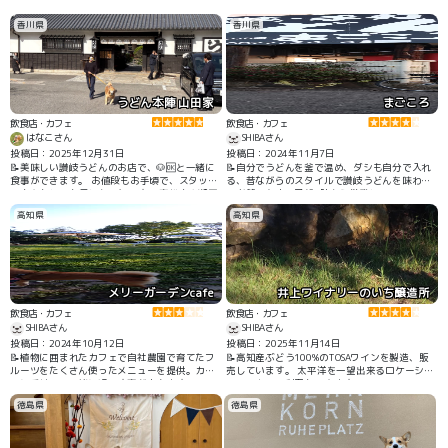
で オシャレで美味しい😋 ケーキや島レモンを使
食店など，個性的なお店が集まっています。市
ったドリンクも 楽しめる🍋 お店の方々も感じが
場内の至る所にテーブルと椅子が並べられてい
香川県
香川県
良くてワンコにも 優しかったです😊 徒歩10分
て，それぞれ自分の好きなものを，好きなお店
の場所に道の駅 マリンオアシス伯方がある 道の
で買ってきて，持ち寄って食べるスタイルとな
駅の前には海🌊や shimanamiのモニュメントも
ってます。
あるので写真スポットにも良い
うどん本陣 山田家
まごころ
飲食店・カフェ
飲食店・カフェ
はなこさん
SHIBAさん
投稿日：2025年12月31日
投稿日：2024年11月7日
📝美味しい讃岐うどんのお店で、🐶🆗と一緒に
📝自分でうどんを釜で温め、ダシも自分で入れ
食事ができます。 お値段もお手頃で、スタッフ
る、昔ながらのスタイルで讃岐うどんを味わえ
の方々もとても優しかったです。 高松市や瀬戸
る老舗の名店。早朝6時から営業しているので、
大橋などの絶景が望める屋島の近くにありま
朝うどんしてからの香川観光にもピッタリで
高知県
高知県
す。
す。
メリーガーデンcafe
井上ワイナリーのいち醸造所
飲食店・カフェ
飲食店・カフェ
SHIBAさん
SHIBAさん
投稿日：2024年10月12日
投稿日：2025年11月14日
📝植物に囲まれたカフェで自社農園で育てたフ
📝高知産ぶどう100%のTOSAワインを製造、販
ルーツをたくさん使ったメニューを提供。カー
売しています。 太平洋を一望出来るロケーショ
トに乗せて、一緒に過ごす事が出来ます。テラ
ンで、カフェ利用もできます。
ス席では、リードに繋いでいたらOKです。
徳島県
徳島県