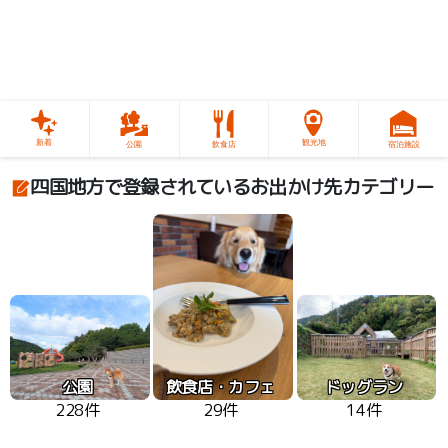
新着
観光地
公園
飲食店
宿泊施設
四国地方で登録されているお出かけ先カテゴリー
公園
飲食店・カフェ
ドッグラン
228件
29件
14件