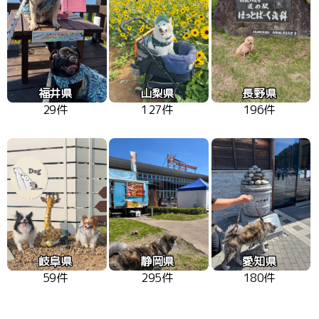
福井県
山梨県
長野県
29件
127件
196件
岐阜県
静岡県
愛知県
59件
295件
180件