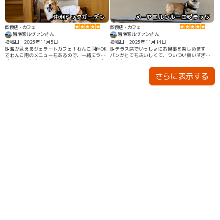
沖洲ドッグガーデン
メーアコルンルーエプラッツ
飲食店・カフェ
飲食店・カフェ
冒険家ルヴァンさん
冒険家ルヴァンさん
投稿日：2025年11月5日
投稿日：2025年11月14日
📝海が見えるジェラートカフェ！わんこ同伴OK
📝テラス席でいっしょにお食事を楽しめます！
でわんこ用のメニューもあるので、一緒にラン
パンがとてもおいしくて、ついつい買いすぎち
チやおやつを楽しめちゃいます。ドッグランも
ゃうかも！
併設されているのでしっかり遊びも楽しめま
さらに表示する
す。