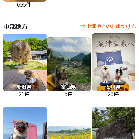
655件
中部地方
中部地方のお出かけ先
新潟県
富山県
石川県
21件
5件
28件