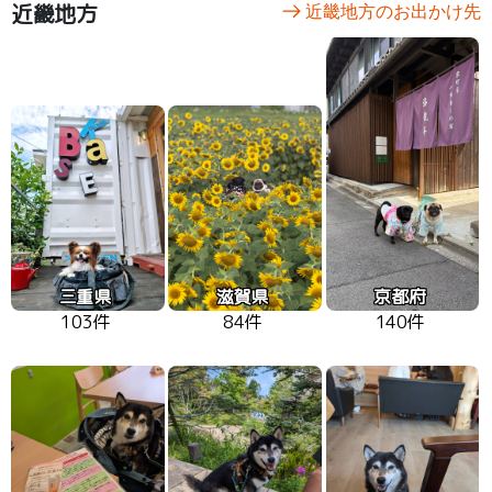
近畿地方
近畿地方のお出かけ先
三重県
滋賀県
京都府
103件
84件
140件