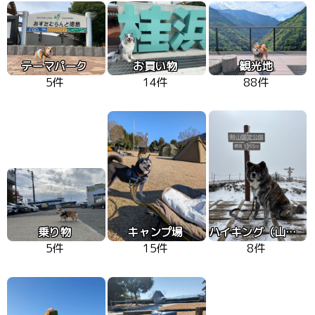
テーマパーク
お買い物
観光地
5件
14件
88件
乗り物
キャンプ場
ハイキング（山、高原）
5件
15件
8件