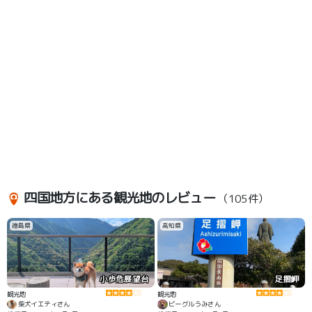
四国地方にある観光地のレビュー
（105件）
徳島県
高知県
小歩危展望台
足摺岬
観光地
観光地
柴犬イエティさん
ビーグルうみさん