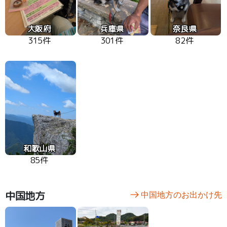
大阪府
兵庫県
奈良県
315件
301件
82件
和歌山県
85件
中国地方
中国地方のお出かけ先