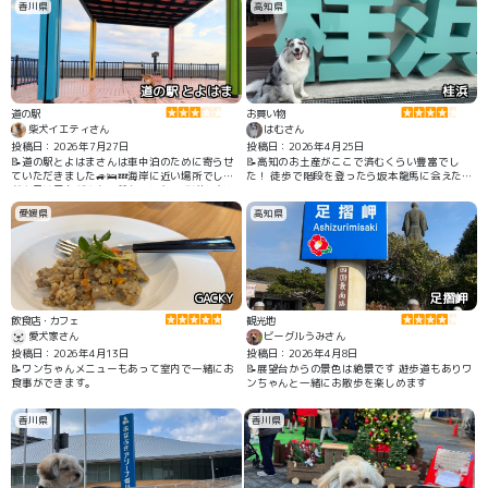
香川県
高知県
ができました👀✨
る道の駅とよはまで車中泊をして、朝ん歩がで
きる場所を探して早い時間に来たので、森と湖
畔の公園がどんなところなのかも知らず人もほ
とんどいなくて、ただただゆっくり歩けました
🐾
道の駅 とよはま
桂浜
道の駅
お買い物
柴犬イエティさん
はむさん
投稿日：2026年7月27日
投稿日：2026年4月25日
📝道の駅とよはまさんは車中泊のために寄らせ
📝高知のお土産がここで済むくらい豊富でし
ていただきました🚙🛌💤海岸に近い場所でした
た！ 徒歩で階段を登ったら坂本龍馬に会えたよ
が当日は風も穏やかで静かでした🌊 到着したと
✨
きは日が暮れて真っ暗だったので気が付きませ
愛媛県
高知県
んでしたが、朝明るくなって見たら、海岸沿い
や芝生の広場など、お散歩しやすい場所もあっ
て広い道の駅だと分かりました🐾 駐車場がほぼ
満車になるくらいたくさんの方が車中泊をして
いました🚙🚗🚚
GACKY
足摺岬
飲食店・カフェ
観光地
愛犬家さん
ビーグルうみさん
投稿日：2026年4月13日
投稿日：2026年4月8日
📝ワンちゃんメニューもあって室内で一緒にお
📝展望台からの景色は絶景です 遊歩道もありワ
食事ができます。
ンちゃんと一緒にお散歩を楽しめます
香川県
香川県