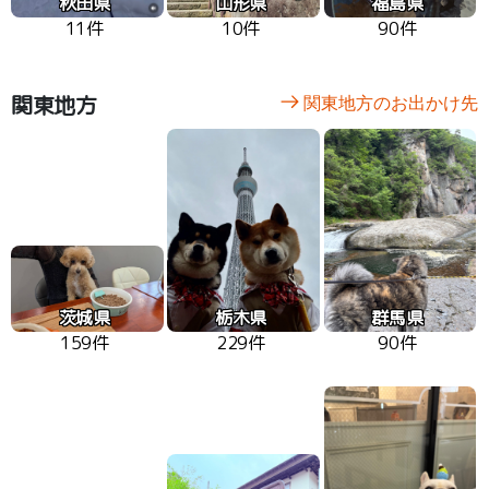
秋田県
山形県
福島県
11件
10件
90件
関東地方
関東地方のお出かけ先
茨城県
栃木県
群馬県
159件
229件
90件