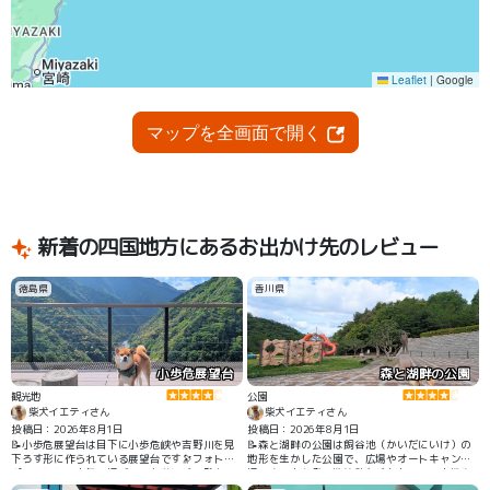
マップを全画面で開く
新着の四国地方にあるお出かけ先のレビュー
徳島県
香川県
小歩危展望台
森と湖畔の公園
観光地
公園
柴犬イエティさん
柴犬イエティさん
投稿日：2026年8月1日
投稿日：2026年8月1日
📝小歩危展望台は目下に小歩危峡や吉野川を見
📝森と湖畔の公園は飼谷池（かいだにいけ）の
下ろす形に作られている展望台です🔭フォトス
地形を生かした公園で、広場やオートキャンプ
ポットとして人気の場所で３台分ほどの駐車ス
場、森の中を登る散策路などもあって、お散歩
ペースもあって、開けた景色を観て楽しむこと
にはぴったりの公園です🏞️ このときは近くにあ