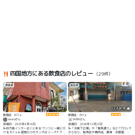
四国地方にある飲食店のレビュー
（29件）
愛媛県
高知県
しまバル Boff
ひろめ市場
飲食店・カフェ
飲食店・カフェ
novicoさん
SHIBAさん
投稿日：2025年4月14日
投稿日：2024年12月22日
📝伯方島インター近くにある ワンコと一緒に行
📝「お城下広場」や「龍馬通り」など7ブロック
けるカフェ☕️ 週替わりのランチはリーズナブル
からなり，鮮魚店や精肉店，雑貨・洋服屋，飲