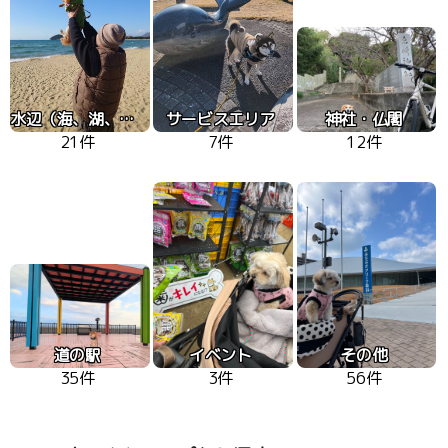
水辺（海、湖、川）
サービスエリア
神社・仏閣
21件
7件
12件
道の駅
イベント
その他
35件
3件
56件