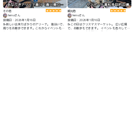
あなぶきアリーナ香川（香川県立アリーナ）
サンポート高松多目的広場
その他
観光地
hemuさん
hemuさん
投稿日：2026年1月16日
投稿日：2026年1月16日
📝新しい出来たばかりのアリーナ。 海沿いで、
📝この日はクリスマスマーケット。 広い広場
周りをお散歩できます。これからイベントも増
で、お散歩もできます。 イベントも色々してる
えそうです。
のでわんことお出掛けにピッタリです。