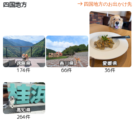
四国地方
四国地方のお出かけ先
徳島県
香川県
愛媛県
174件
66件
36件
高知県
264件