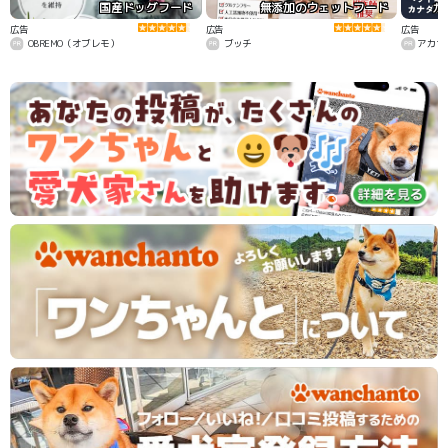
国産ドッグフード
無添加のウェットフード
カ
広告
広告
広告
OBREMO（オブレモ）
ブッチ
アカナ