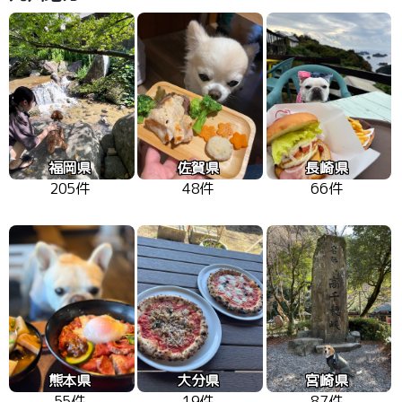
福岡県
佐賀県
長崎県
205件
48件
66件
熊本県
大分県
宮崎県
55件
19件
87件