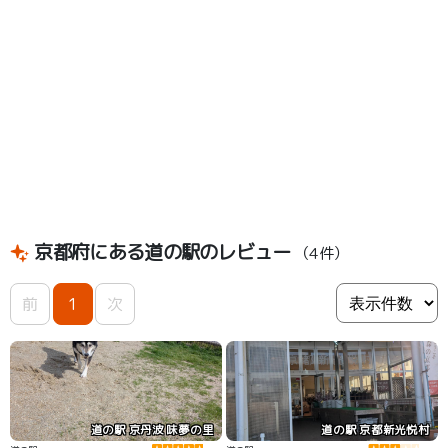
京都府にある道の駅のレビュー
（4件）
前
1
次
道の駅 京丹波 味夢の里
道の駅 京都新光悦村