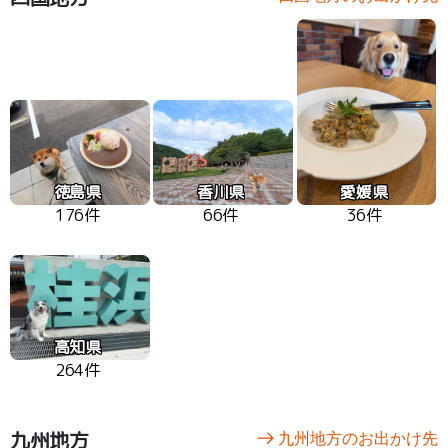
徳島県
香川県
愛媛県
176件
66件
36件
高知県
264件
九州地方
九州地方のお出かけ先