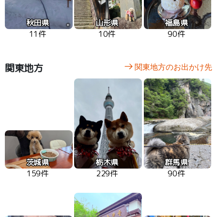
秋田県
山形県
福島県
11件
10件
90件
関東地方
関東地方のお出かけ先
茨城県
栃木県
群馬県
159件
229件
90件