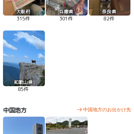
大阪府
兵庫県
奈良県
315件
301件
82件
和歌山県
85件
中国地方
中国地方のお出かけ先