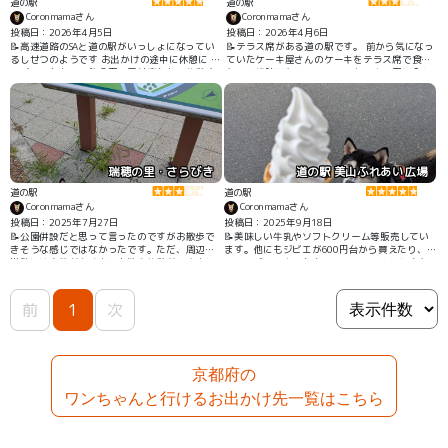
道の駅
道の駅
Coronmamaさん
Coronmamaさん
投稿日：2026年4月5日
投稿日：2026年4月6日
📝高速道路のSAと道の駅がいっしょになってい
📝テラス席がある道の駅です。 前から気になっ
るしせつのようです お出かけの途中に休憩に ド
ていたケーキ屋さんのケーキをテラス席で食べ
ッグランもあり、飲食用の屋外席もあり休憩す
たいと相談したところ、テイクアウト用に入れ
るのにピッタリです
てくださり、外まで運んできていただけました
瑞穂の里・さらびき
道の駅 美山ふれあい広場
道の駅
道の駅
Coronmamaさん
Coronmamaさん
投稿日：2025年7月27日
投稿日：2025年9月18日
📝公園併設だと思って言ったのですがお散歩で
📝美味しい牛乳やソフトクリーム等販売してい
きそうな感じではなかったです。ただ、周辺の
ます。他にもジビエが600円台から買えたり、
道路には木陰が多く少しお散歩休憩ができまし
わんこジャーキーも売ってるのでこの辺に来た
た。 交代で買い物に行きましたがお野菜の品揃
ら毎回よる道の駅です
えは多くお得にお買い物できました
前
1
次
京都府の
ワンちゃんと行けるお出かけ先一覧はこちら