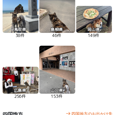
鳥取県
島根県
岡山県
38件
46件
149件
広島県
山口県
256件
153件
四国地方
四国地方のお出かけ先