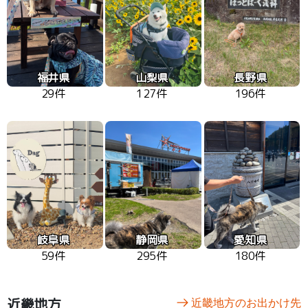
福井県
山梨県
長野県
29件
127件
196件
岐阜県
静岡県
愛知県
59件
295件
180件
近畿地方
近畿地方のお出かけ先