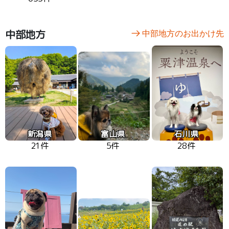
中部地方
中部地方のお出かけ先
新潟県
富山県
石川県
21件
5件
28件