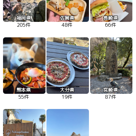
福岡県
佐賀県
長崎県
205件
48件
66件
熊本県
大分県
宮崎県
55件
19件
87件