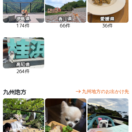
徳島県
香川県
愛媛県
174件
66件
36件
高知県
264件
九州地方
九州地方のお出かけ先