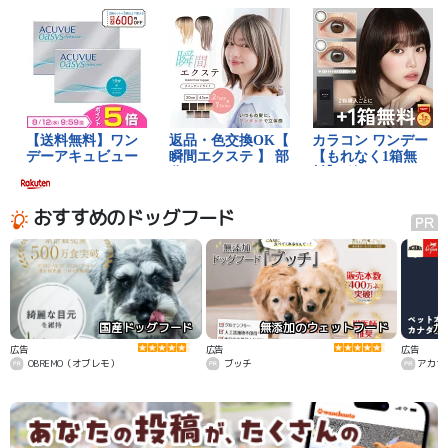
おすすめのドッグフード
国産ドッグフード
無添加のウェットフード
カ
広告
広告
広告
OBREMO（オブレモ）
ブッチ
アカナ