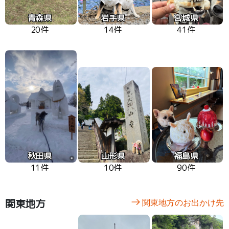
青森県
岩手県
宮城県
20件
14件
41件
秋田県
山形県
福島県
11件
10件
90件
関東地方
関東地方のお出かけ先