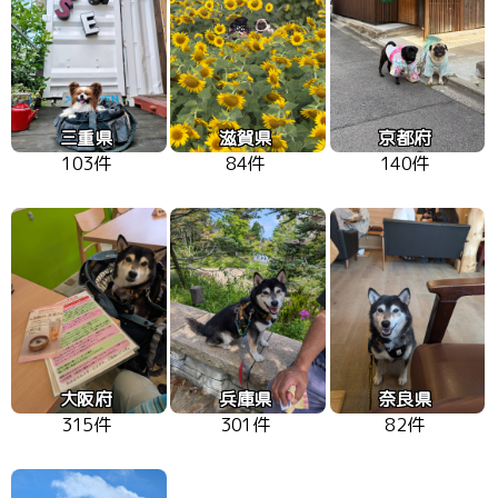
三重県
滋賀県
京都府
103件
84件
140件
大阪府
兵庫県
奈良県
315件
301件
82件