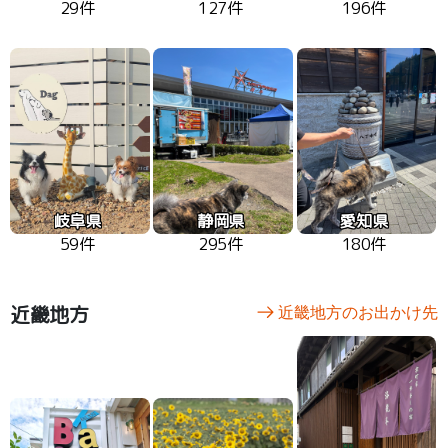
29件
127件
196件
岐阜県
静岡県
愛知県
59件
295件
180件
近畿地方
近畿地方のお出かけ先