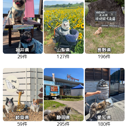
福井県
山梨県
長野県
29件
127件
196件
岐阜県
静岡県
愛知県
59件
295件
180件