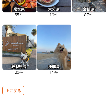
熊本県
大分県
宮崎県
55件
19件
87件
鹿児島県
沖縄県
26件
11件
上に戻る