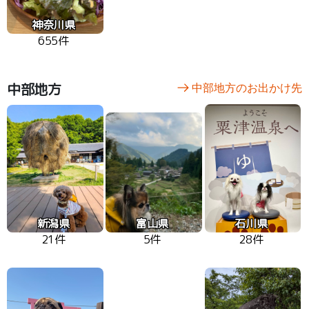
神奈川県
655件
中部地方
中部地方のお出かけ先
新潟県
富山県
石川県
21件
5件
28件