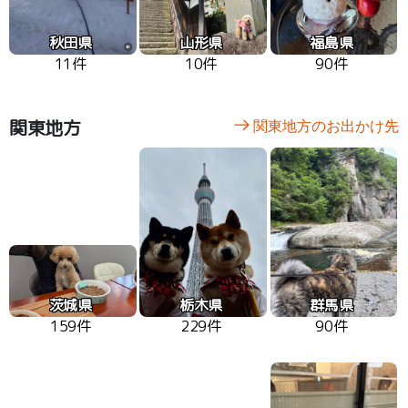
秋田県
山形県
福島県
11件
10件
90件
関東地方
関東地方のお出かけ先
茨城県
栃木県
群馬県
159件
229件
90件