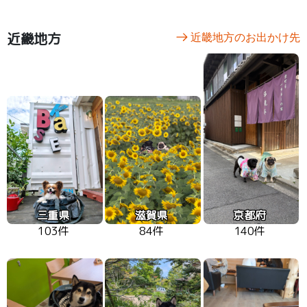
近畿地方
近畿地方のお出かけ先
三重県
滋賀県
京都府
103件
84件
140件