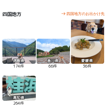
四国地方
四国地方のお出かけ先
徳島県
香川県
愛媛県
174件
66件
36件
高知県
264件