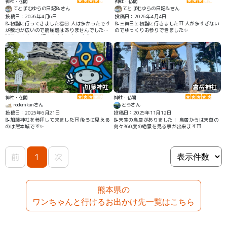
神社・仏閣
神社・仏閣
てとぽむゆらの日記📝さん
てとぽむゆらの日記📝さん
投稿日：2026年4月6日
投稿日：2026年4月4日
📝初詣に行ってきました👏🏻 人は多かったです
📝三賀日に初詣に行きました⛩ 人が多すぎない
が敷地が広いので窮屈感はありませんでした
のでゆっくりお参りできました✨
🙌🏻 わんちゃん連れも多かったです🐶
加藤神社
倉岳神社
神社・仏閣
神社・仏閣
rodemkunさん
とろさん
投稿日：2025年6月21日
投稿日：2025年11月12日
📝加藤神社を参拝して来ました⛩ 後ろに見える
📝天空の鳥居がありました！ 鳥居からは天草の
のは熊本城です✨
島々360度の絶景を見る事が出来ます⛩️
前
1
次
熊本県の
ワンちゃんと行けるお出かけ先一覧はこちら