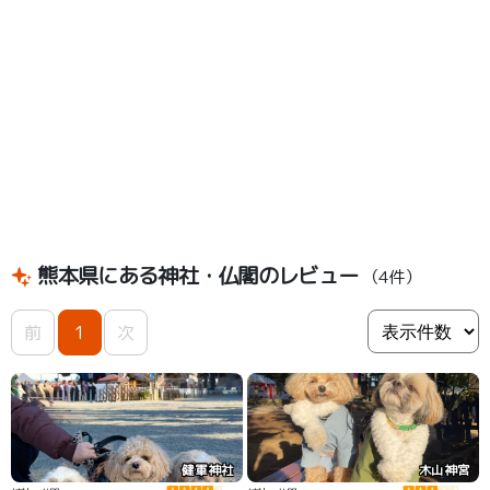
熊本県にある神社・仏閣のレビュー
（4件）
前
1
次
健軍神社
木山神宮