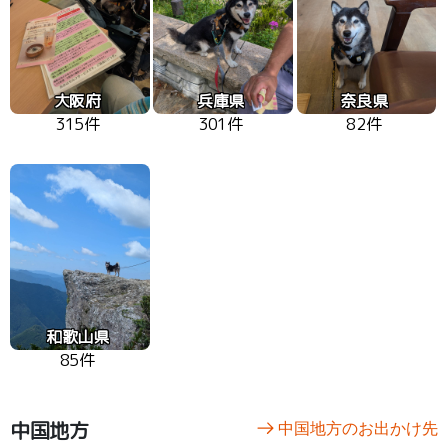
大阪府
兵庫県
奈良県
315件
301件
82件
和歌山県
85件
中国地方
中国地方のお出かけ先