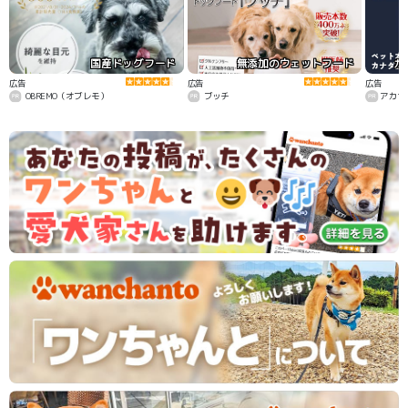
国産ドッグフード
無添加のウェットフード
カ
広告
広告
広告
OBREMO（オブレモ）
ブッチ
アカナ