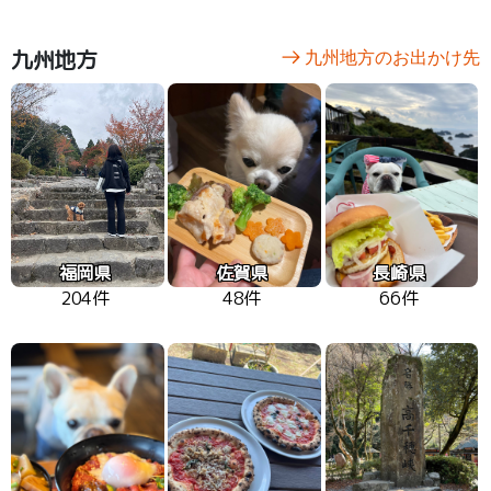
九州地方
九州地方のお出かけ先
福岡県
佐賀県
長崎県
204件
48件
66件