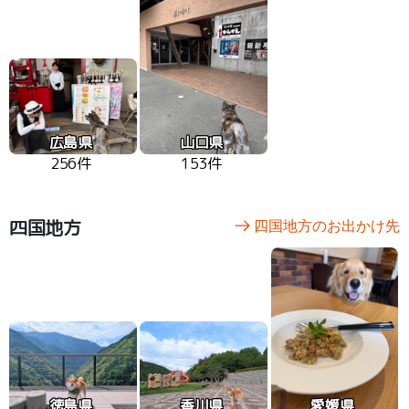
広島県
山口県
256件
153件
四国地方
四国地方のお出かけ先
徳島県
香川県
愛媛県