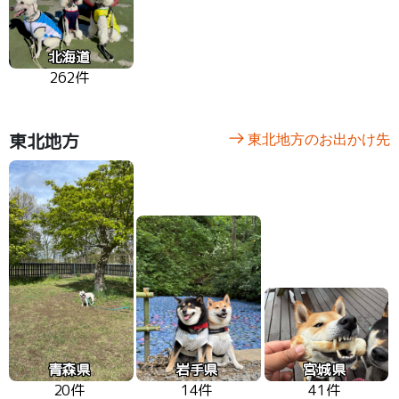
北海道
262件
東北地方
東北地方のお出かけ先
青森県
岩手県
宮城県
20件
14件
41件