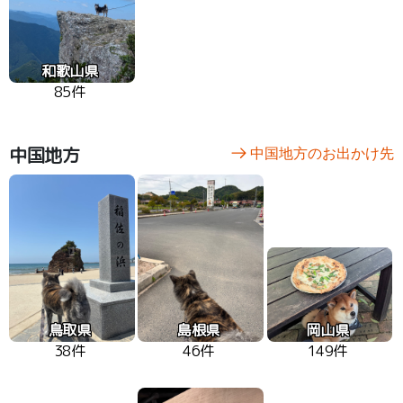
和歌山県
85件
中国地方
中国地方のお出かけ先
鳥取県
島根県
岡山県
38件
46件
149件