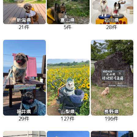
新潟県
富山県
石川県
21件
5件
28件
福井県
山梨県
長野県
29件
127件
196件