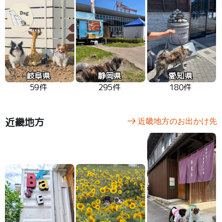
岐阜県
静岡県
愛知県
59件
295件
180件
近畿地方
近畿地方のお出かけ先