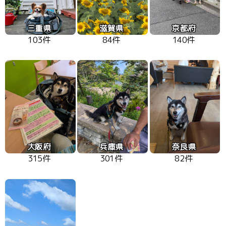
三重県
滋賀県
京都府
103件
84件
140件
大阪府
兵庫県
奈良県
315件
301件
82件