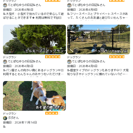
ドッグラン
ドッグラン
てとぽむゆらの日記📝さん
てとぽむゆらの日記📝さん
投稿日：2026年4月6日
投稿日：2026年4月8日
📝大型犬・小型犬で別れているので安心して遊
📝フリースペースとプライベートスペースがあ
ばせることができます🍀 利用は無料です🙌🏻
って、たくさんのお友達と遊びたいわんちゃ
ん・のんびり身内だけで遊びたいわんちゃん、
どちらのニーズにも答えてくれる場所です🍀 ト
リミングサロンやペットホテルも併設されてい
ます🐶
ミルキーズ・ドッグラン
ドッグラン Happy Tail
ドッグラン
ドッグラン
てとぽむゆらの日記📝さん
てとぽむゆらの日記📝さん
投稿日：2026年4月6日
投稿日：2026年4月6日
📝パン屋さんの向かい側にあるドッグラン🫶🏻
📝個室タイプのドッグランもあります🐶🤍 犬見
利用するとわんちゃんのおやつをいただけます
知りな子やドッグランに慣れていないパピーち
🐶 広々としていて素敵な場所です✨
ゃんにもおすすめです🫶🏻
あそ望の郷くぎの
ドッグラン
ぷぷさん
投稿日：2024年11月14日
📝