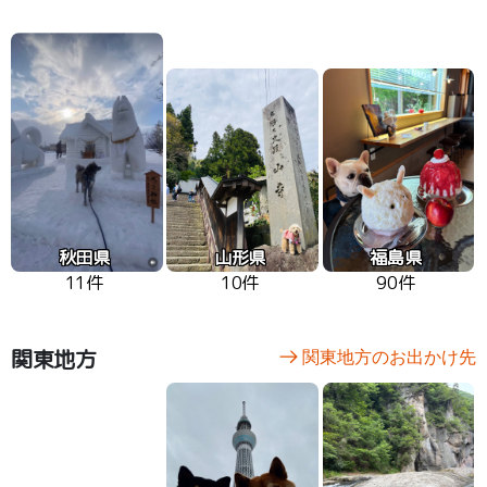
秋田県
山形県
福島県
11件
10件
90件
関東地方
関東地方のお出かけ先