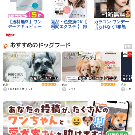
おすすめのドッグフード
国産ドッグフード
無添加のウェットフード
カ
広告
広告
広告
OBREMO（オブレモ）
ブッチ
アカナ