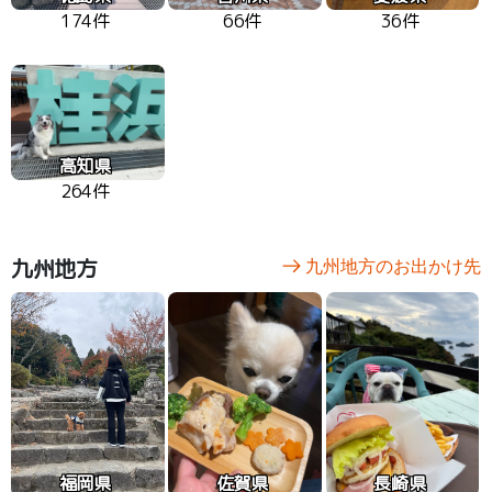
174件
66件
36件
高知県
264件
九州地方
九州地方のお出かけ先
福岡県
佐賀県
長崎県