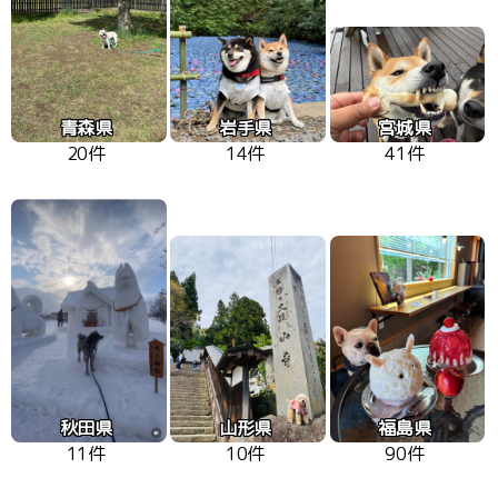
青森県
岩手県
宮城県
20件
14件
41件
秋田県
山形県
福島県
11件
10件
90件