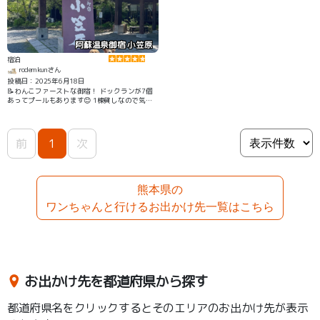
阿蘇温泉御宿 小笠原
宿泊
rodemkunさん
投稿日：2025年6月18日
📝わんこファーストな御宿！ ドックランが7個
あってプールもあります😊 1棟貸しなので気兼
ねなく過ごせました🎶 わんこ専用の広いシャワ
ー室もあってプールした後も安心😊 しかも手ぶ
らで入れます！ わんこのご飯も豪華でした🎶
前
1
次
熊本県の
ワンちゃんと行けるお出かけ先一覧はこちら
お出かけ先を都道府県から探す
都道府県名をクリックするとそのエリアのお出かけ先が表示