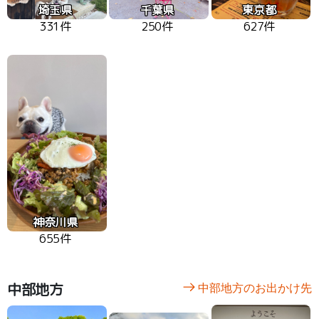
埼玉県
千葉県
東京都
331件
250件
627件
神奈川県
655件
中部地方
中部地方のお出かけ先