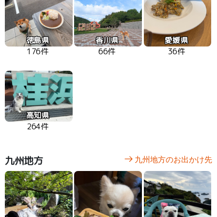
徳島県
香川県
愛媛県
176件
66件
36件
高知県
264件
九州地方
九州地方のお出かけ先