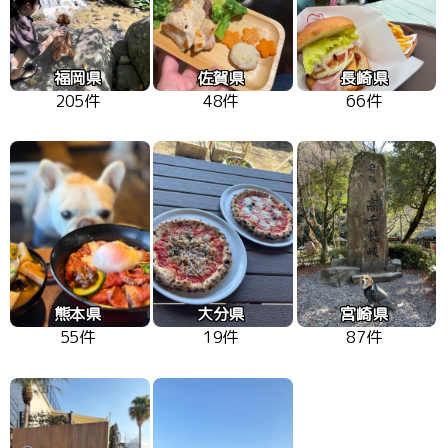
福岡県
佐賀県
長崎県
205件
48件
66件
熊本県
大分県
宮崎県
55件
19件
87件