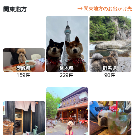
関東地方
関東地方のお出かけ先
茨城県
栃木県
群馬県
159件
229件
90件