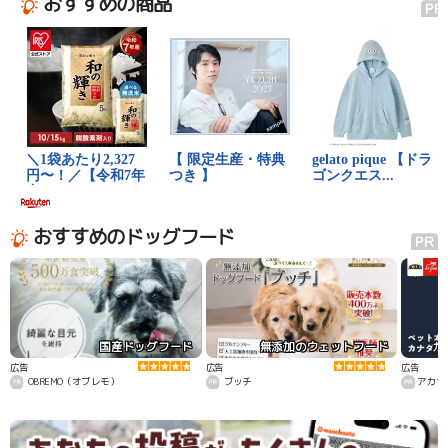
おすすめの商品
おすすめのドッグフード
国産ドッグフード
無添加のウェットフード
カ
広告
広告
広告
OBREMO（オブレモ）
ブッチ
アカナ