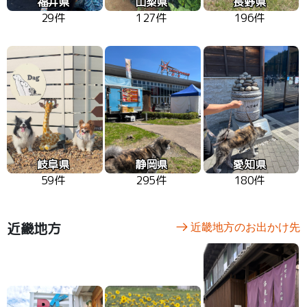
福井県
山梨県
長野県
29件
127件
196件
岐阜県
静岡県
愛知県
59件
295件
180件
近畿地方
近畿地方のお出かけ先