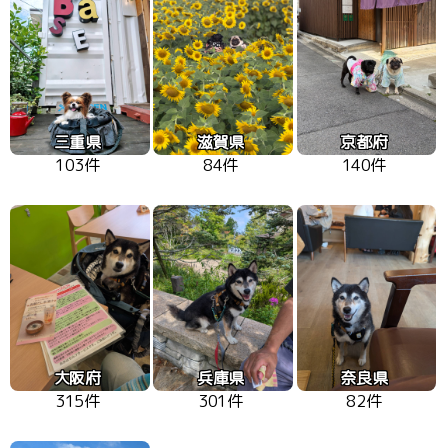
三重県
滋賀県
京都府
103件
84件
140件
大阪府
兵庫県
奈良県
315件
301件
82件