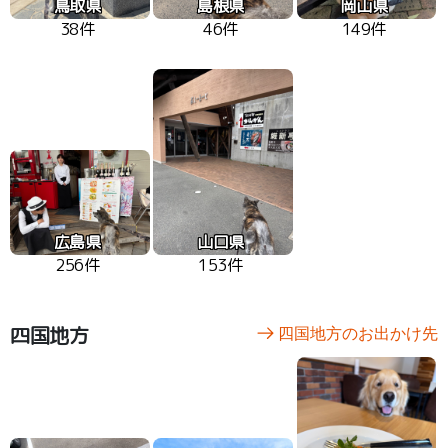
鳥取県
島根県
岡山県
38件
46件
149件
広島県
山口県
256件
153件
四国地方
四国地方のお出かけ先