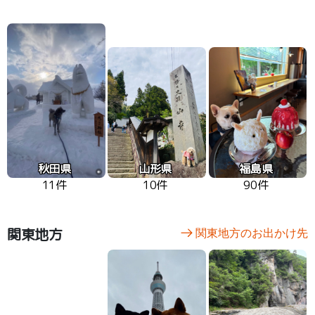
秋田県
山形県
福島県
11件
10件
90件
関東地方
関東地方のお出かけ先