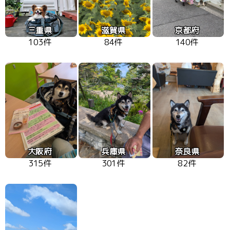
三重県
滋賀県
京都府
103件
84件
140件
大阪府
兵庫県
奈良県
315件
301件
82件