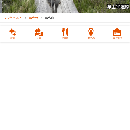
浄土平湿原
ワンちゃんと
福島県
福島市
新着
観光地
公園
飲食店
宿泊施設