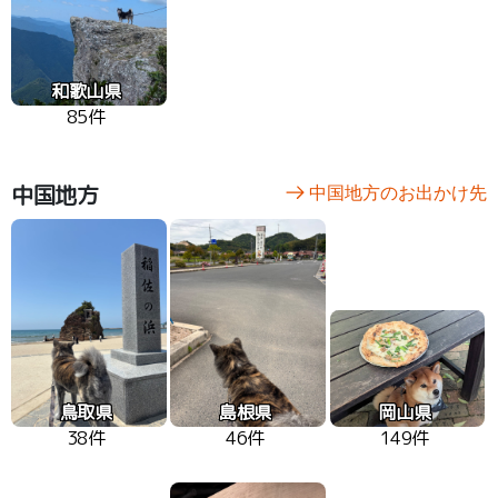
和歌山県
85件
中国地方
中国地方のお出かけ先
鳥取県
島根県
岡山県
38件
46件
149件