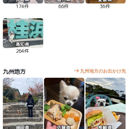
174件
66件
36件
高知県
264件
九州地方
九州地方のお出かけ先
福岡県
佐賀県
長崎県