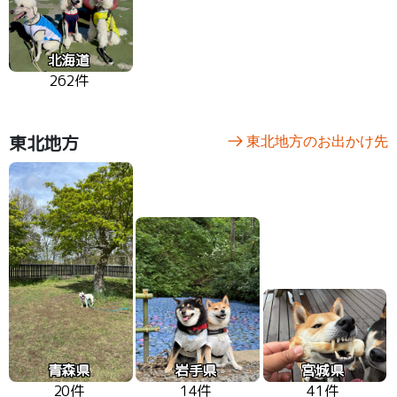
北海道
262件
東北地方
東北地方のお出かけ先
青森県
岩手県
宮城県
20件
14件
41件