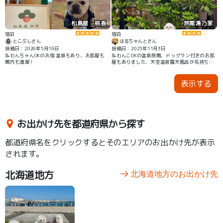
松島屋 桃香
旅館湯乃家
宿泊
宿泊
とこぶしさん
はるちゃんとさん
投稿日：2026年5月19日
投稿日：2025年11月3日
📝わんちゃんOKのお宿 温泉もあり、お部屋も
📝わんこOKの温泉旅館、ドッグラン付きのお部
館内も清潔！
屋もありました、天空温泉露天風呂が気持ちよ
かったです
表示する
お出かけ先を都道府県から探す
都道府県名をクリックするとそのエリアのお出かけ先が表示
されます。
北海道地方
北海道地方のお出かけ先