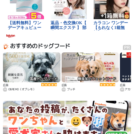
おすすめのドッグフード
国産ドッグフード
無添加のウェットフード
カ
広告
広告
広告
OBREMO（オブレモ）
ブッチ
アカナ