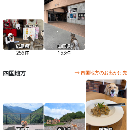
広島県
山口県
256件
153件
四国地方
四国地方のお出かけ先
徳島県
香川県
愛媛県