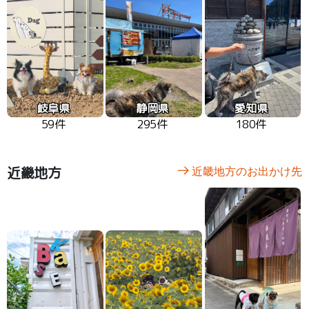
岐阜県
静岡県
愛知県
59件
295件
180件
近畿地方
近畿地方のお出かけ先