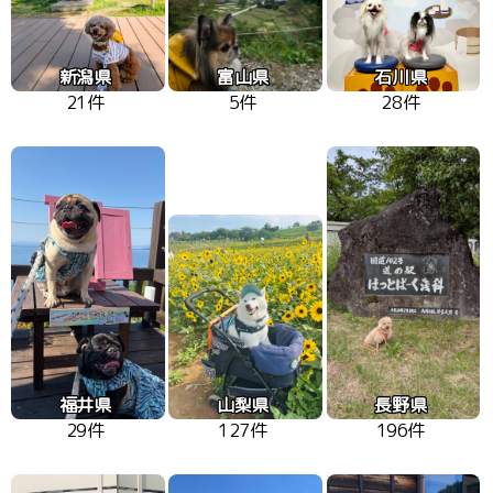
新潟県
富山県
石川県
21件
5件
28件
福井県
山梨県
長野県
29件
127件
196件