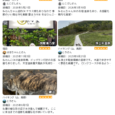
とこぶしさん
とこぶしさん
投稿日：2026年5月21日
投稿日：2026年5月19日
📝わんちゃん店内OK テラス席もありなので 季
📝わんちゃんOKのお宿 温泉もあり、お部屋も
節のいい時は外も素敵 夏はカキ氷 冬はりんご飴
館内も清潔！
などなど 一年中楽しめる素敵カフェ
旅館湯乃家
浄土平湿原
宿泊
ハイキング（山、高原）
はるちゃんとさん
とろさん
投稿日：2025年11月3日
投稿日：2025年9月21日
📝わんこOKの温泉旅館、ドッグラン付きのお部
📝浄土平駐車場横の湿原です。 木道で歩きやす
屋もありました、天空温泉露天風呂が気持ちよ
く景色も綺麗です。 ロングコースがあるようで
かったです
したが、この日は15分ぐらいのコースでゆっく
り回りました。
鎌沼
ハイキング（山、高原）
とろさん
投稿日：2025年9月7日
📝鎌の様な形の沼で水が澄んで綺麗です。 ここ
に来るまでの湿原も綺麗な花が咲いています。