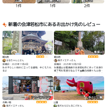
公園
お買い物
観光地
1件
1件
2件
新着の会津若松市にあるお出かけ先のレビュー
さざえ堂
飯盛山
観光地
観光地
はるちゃんとさん
柴犬イエティさん
投稿日：2025年11月4日
投稿日：2025年10月25日
📝めずらしい斜めに立ってる建物、中にも入れ
📝飯盛山は福島県の会津若松市にあって会津の
るよ
城下町を見渡せる山です⛰️🏯白虎隊十九士自刃
の地として知られていて今でもたくさんの方が
訪れています👣
アカベコランド
赤べこ公園
お買い物
公園
柴犬イエティさん
柴犬わらびとおこげさん