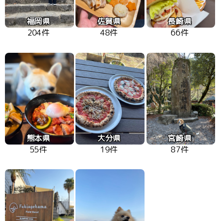
福岡県
佐賀県
長崎県
204件
48件
66件
熊本県
大分県
宮崎県
55件
19件
87件