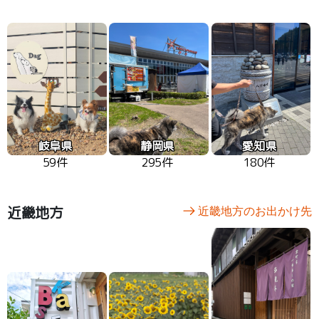
岐阜県
静岡県
愛知県
59件
295件
180件
近畿地方
近畿地方のお出かけ先