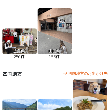
広島県
山口県
256件
153件
四国地方
四国地方のお出かけ先