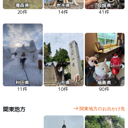
青森県
岩手県
宮城県
20件
14件
41件
秋田県
山形県
福島県
11件
10件
90件
関東地方
関東地方のお出かけ先