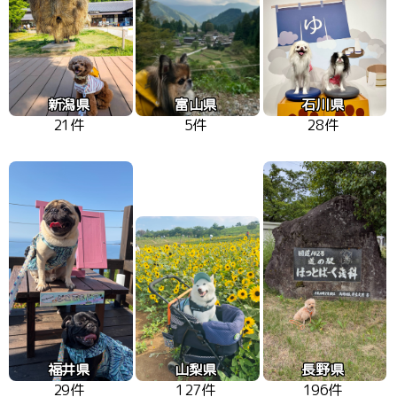
新潟県
富山県
石川県
21件
5件
28件
福井県
山梨県
長野県
29件
127件
196件