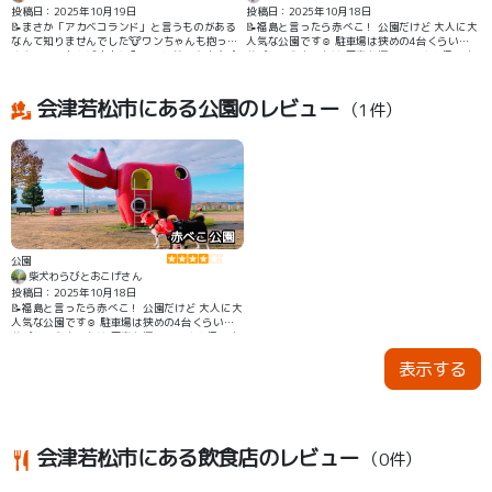
投稿日：2025年10月19日
投稿日：2025年10月18日
📝まさか「アカベコランド」と言うものがある
📝福島と言ったら赤べこ！ 公園だけど 大人に大
なんて知りませんでした🐮ワンちゃんも抱っこ
人気な公園です☺️ 駐車場は狭めの4台くらい？
やカートであれば店内に入ることができます🛒
遊ぶというよりかは 写真を撮って皆さん帰りま
👍 １階は赤ベコグッズのショップになってい
す📸
て、２階はオリジナルの赤べこ絵付け体験室に
なっています🎨
会津若松市にある公園のレビュー
（1件）
赤べこ公園
公園
柴犬わらびとおこげさん
投稿日：2025年10月18日
📝福島と言ったら赤べこ！ 公園だけど 大人に大
人気な公園です☺️ 駐車場は狭めの4台くらい？
遊ぶというよりかは 写真を撮って皆さん帰りま
す📸
表示する
会津若松市にある飲食店のレビュー
（0件）