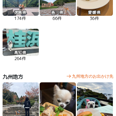
徳島県
香川県
愛媛県
174件
66件
36件
高知県
264件
九州地方
九州地方のお出かけ先