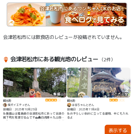
会津若松市にあるワンちゃんOKのお店
を
会津若松市には飲食店のレビューが投稿されていません。
会津若松市にある観光地のレビュー
（2件）
飯盛山
さざえ堂
観光地
観光地
柴犬イエティさん
はるちゃんとさん
投稿日：2025年10月25日
投稿日：2025年11月4日
📝飯盛山は福島県の会津若松市にあって会津の
📝めずらしい斜めに立ってる建物、中にも入れ
城下町を見渡せる山です⛰️🏯白虎隊十九士自刃
るよ
の地として知られていて今でもたくさんの方が
訪れています👣
表示する