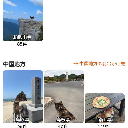
和歌山県
85件
中国地方
中国地方のお出かけ先
鳥取県
島根県
岡山県
38件
46件
149件