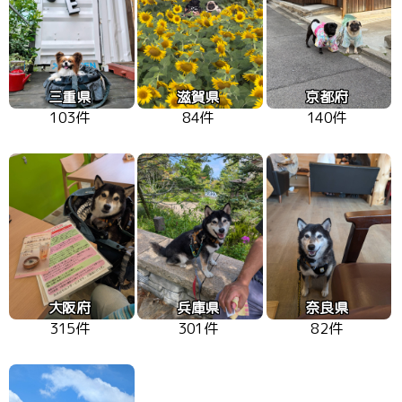
三重県
滋賀県
京都府
103件
84件
140件
大阪府
兵庫県
奈良県
315件
301件
82件