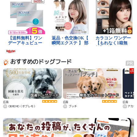
おすすめのドッグフード
国産ドッグフード
無添加のウェットフード
カ
広告
広告
広告
OBREMO（オブレモ）
ブッチ
アカナ